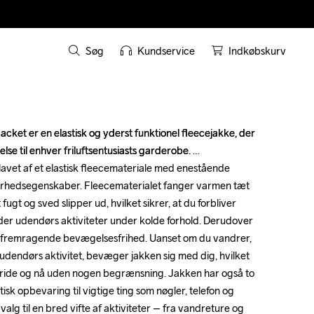
Søg
Kundservice
Indkøbskurv
ket er en elastisk og yderst funktionel fleecejakke, der 
ket er en elastisk og yderst funktionel fleecejakke, der 
jelse til enhver friluftsentusiasts garderobe. 

jelse til enhver friluftsentusiasts garderobe. 

vet af et elastisk fleecemateriale med enestående 
vet af et elastisk fleecemateriale med enestående 
rhedsegenskaber. Fleecematerialet fanger varmen tæt 
rhedsegenskaber. Fleecematerialet fanger varmen tæt 
gt og sved slipper ud, hvilket sikrer, at du forbliver 
gt og sved slipper ud, hvilket sikrer, at du forbliver 
er udendørs aktiviteter under kolde forhold. Derudover 
er udendørs aktiviteter under kolde forhold. Derudover 
le fremragende bevægelsesfrihed. Uanset om du vandrer, 
le fremragende bevægelsesfrihed. Uanset om du vandrer, 
en udendørs aktivitet, bevæger jakken sig med dig, hvilket 
en udendørs aktivitet, bevæger jakken sig med dig, hvilket 
 vride og nå uden nogen begrænsning. Jakken har også to 
 vride og nå uden nogen begrænsning. Jakken har også to 
isk opbevaring til vigtige ting som nøgler, telefon og 
isk opbevaring til vigtige ting som nøgler, telefon og 
alg til en bred vifte af aktiviteter – fra vandreture og 
alg til en bred vifte af aktiviteter – fra vandreture og 