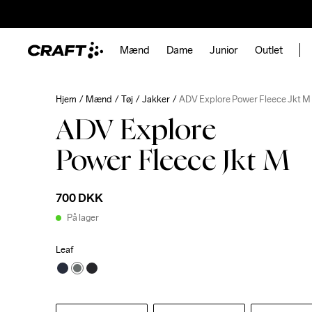
Mænd
Dame
Junior
Outlet
Hjem
Mænd
Tøj
Jakker
ADV Explore Power Fleece Jkt M
ADV Explore
Power Fleece Jkt M
700 DKK
På lager
Leaf