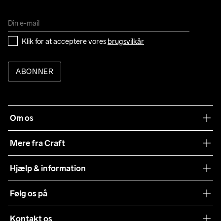
Klik for at acceptere vores 
brugsvilkår
ABONNER
Om os
Vores filosofi
Mere fra Craft
Teamwear
Hjælp & information
Samarbejder
Vilkår og betingelser
Følg os på
Presse
Levering
Sustainability
Kontakt os