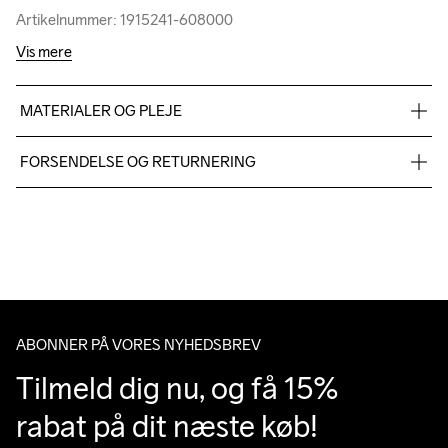
Artikelnummer: 1915241-608000
Artikelnummer: 1915241-608000
Vis mere
MATERIALER OG PLEJE
94% Polyester-Recycled 6% Elastane
FORSENDELSE OG RETURNERING
Vi leverer med UPS, og altid gratis levering med UPS Standard 
over 500 DKK.
Do Not Bleach
Do Not Dry 
Do Not Tumble
Ironing Low 
Machine wash 
Du har altid gratis returnering i 30 dage.
Clean
Temp
40
ABONNER PÅ VORES NYHEDSBREV
Tilmeld dig nu, og få 15% 
rabat på dit næste køb!