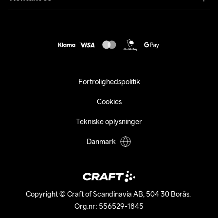
Kundeservice
customercare@craftsportswear.com
Vejledninger
+46 (0) 33 722 32 10
FAQ
Accessibility statement
Fortryd dit køb
Fortrolighedspolitik
Cookies
Tekniske oplysninger
Danmark
Copyright © Craft of Scandinavia AB, 504 30 Borås. 

Org.nr: 556529-1845