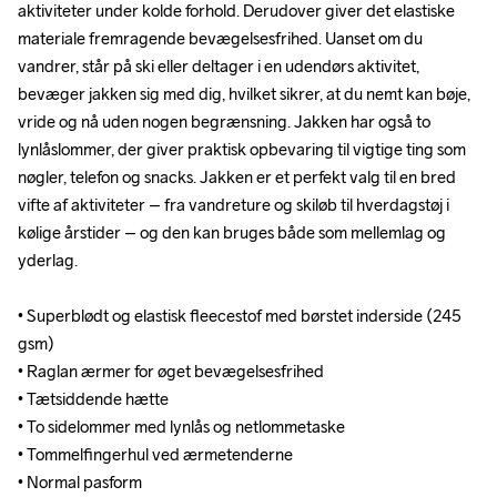
aktiviteter under kolde forhold. Derudover giver det elastiske 
aktiviteter under kolde forhold. Derudover giver det elastiske 
materiale fremragende bevægelsesfrihed. Uanset om du 
materiale fremragende bevægelsesfrihed. Uanset om du 
vandrer, står på ski eller deltager i en udendørs aktivitet, 
vandrer, står på ski eller deltager i en udendørs aktivitet, 
bevæger jakken sig med dig, hvilket sikrer, at du nemt kan bøje, 
bevæger jakken sig med dig, hvilket sikrer, at du nemt kan bøje, 
vride og nå uden nogen begrænsning. Jakken har også to 
vride og nå uden nogen begrænsning. Jakken har også to 
lynlåslommer, der giver praktisk opbevaring til vigtige ting som 
lynlåslommer, der giver praktisk opbevaring til vigtige ting som 
nøgler, telefon og snacks. Jakken er et perfekt valg til en bred 
nøgler, telefon og snacks. Jakken er et perfekt valg til en bred 
vifte af aktiviteter – fra vandreture og skiløb til hverdagstøj i 
vifte af aktiviteter – fra vandreture og skiløb til hverdagstøj i 
kølige årstider – og den kan bruges både som mellemlag og 
kølige årstider – og den kan bruges både som mellemlag og 
yderlag. 

yderlag. 

• Superblødt og elastisk fleecestof med børstet inderside (245 
• Superblødt og elastisk fleecestof med børstet inderside (245 
gsm)

gsm)

• Raglan ærmer for øget bevægelsesfrihed

• Raglan ærmer for øget bevægelsesfrihed

• Tætsiddende hætte 

• Tætsiddende hætte 

• To sidelommer med lynlås og netlommetaske

• To sidelommer med lynlås og netlommetaske

• Tommelfingerhul ved ærmetenderne

• Tommelfingerhul ved ærmetenderne

• Normal pasform
• Normal pasform