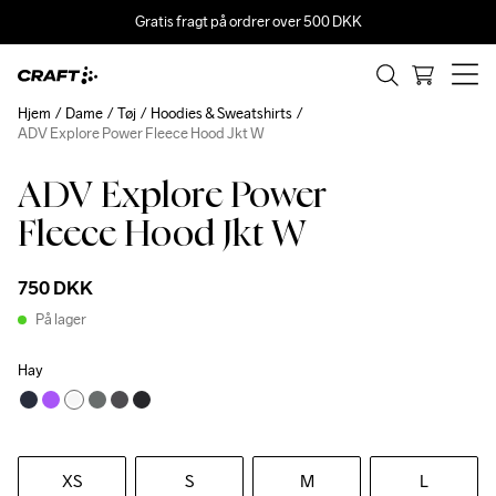
Gratis fragt på ordrer over 500 DKK
Hjem
Dame
Tøj
Hoodies & Sweatshirts
ADV Explore Power Fleece Hood Jkt W
ADV Explore Power
Fleece Hood Jkt W
750 DKK
På lager
Hay
XS
S
M
L