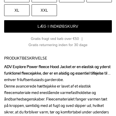
XL
XXL
LÆG I INDKØBSKURV
Gratis fragt ved køb over €50
Gratis returnering inden for 30 dage
PRODUKTBESKRIVELSE
ADV Explore Power fleece Hood Jacket er en elastisk og yderst 
ADV Explore Power fleece Hood Jacket er en elastisk og yderst 
funktionel fleecejakke, der er en alsidig og essentiel tilføjelse til 
funktionel fleecejakke, der er en alsidig og essentiel tilføjelse til 
enhver friluftsentusiasts garderobe. 

enhver friluftsentusiasts garderobe. 

Denne avancerede hættejakke er lavet af et elastisk 
Denne avancerede hættejakke er lavet af et elastisk 
fleecemateriale med enestående varmefastholdelse og 
fleecemateriale med enestående varmefastholdelse og 
åndbarhedsegenskaber. Fleecematerialet fanger varmen tæt 
åndbarhedsegenskaber. Fleecematerialet fanger varmen tæt 
på kroppen, samtidig med at fugt og sved slipper ud, hvilket 
på kroppen, samtidig med at fugt og sved slipper ud, hvilket 
sikrer, at du forbliver varm, tør og komfortabel under udendørs 
sikrer, at du forbliver varm, tør og komfortabel under udendørs 