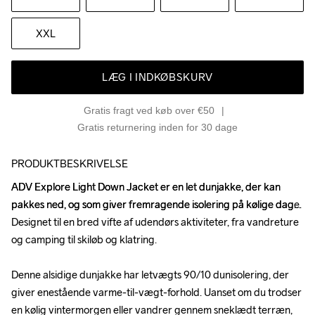
XXL
LÆG I INDKØBSKURV
Gratis fragt ved køb over €50
Gratis returnering inden for 30 dage
PRODUKTBESKRIVELSE
ADV Explore Light Down Jacket er en let dunjakke, der kan 
ADV Explore Light Down Jacket er en let dunjakke, der kan 
pakkes ned, og som giver fremragende isolering på kølige dage. 
pakkes ned, og som giver fremragende isolering på kølige dage. 
Designet til en bred vifte af udendørs aktiviteter, fra vandreture 
Designet til en bred vifte af udendørs aktiviteter, fra vandreture 
og camping til skiløb og klatring. 

og camping til skiløb og klatring. 

Denne alsidige dunjakke har letvægts 90/10 dunisolering, der 
Denne alsidige dunjakke har letvægts 90/10 dunisolering, der 
giver enestående varme-til-vægt-forhold. Uanset om du trodser 
giver enestående varme-til-vægt-forhold. Uanset om du trodser 
en kølig vintermorgen eller vandrer gennem sneklædt terræn, 
en kølig vintermorgen eller vandrer gennem sneklædt terræn, 