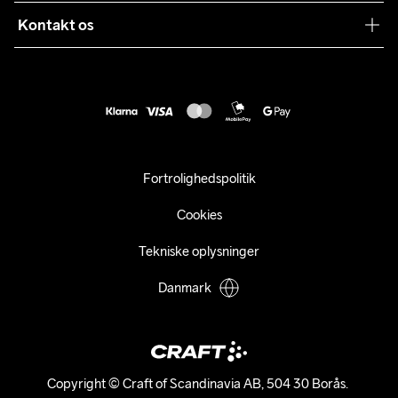
Sustainability
Kontakt os
Kundeservice
customercare@craftsportswear.com
Vejledninger
+46 (0) 33 722 32 10
FAQ
Accessibility statement
Fortryd dit køb
Fortrolighedspolitik
Cookies
Tekniske oplysninger
Danmark
Copyright © Craft of Scandinavia AB, 504 30 Borås. 
