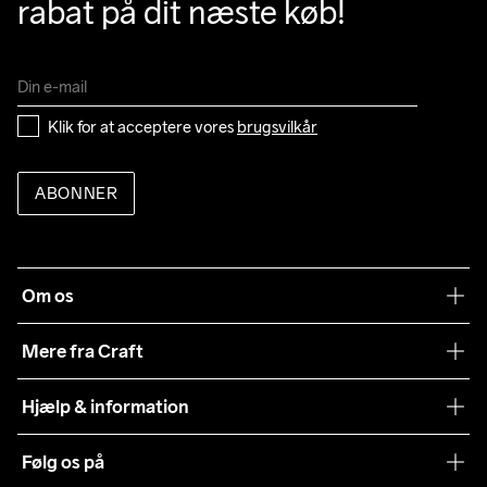
rabat på dit næste køb!
Klik for at acceptere vores 
brugsvilkår
ABONNER
Om os
Vores filosofi
Mere fra Craft
Teamwear
Hjælp & information
Samarbejder
Vilkår og betingelser
Følg os på
Presse
Levering