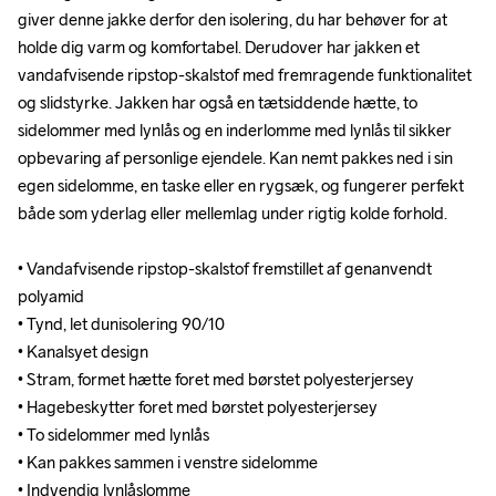
giver denne jakke derfor den isolering, du har behøver for at 
giver denne jakke derfor den isolering, du har behøver for at 
holde dig varm og komfortabel. Derudover har jakken et 
holde dig varm og komfortabel. Derudover har jakken et 
vandafvisende ripstop-skalstof med fremragende funktionalitet 
vandafvisende ripstop-skalstof med fremragende funktionalitet 
og slidstyrke. Jakken har også en tætsiddende hætte, to 
og slidstyrke. Jakken har også en tætsiddende hætte, to 
sidelommer med lynlås og en inderlomme med lynlås til sikker 
sidelommer med lynlås og en inderlomme med lynlås til sikker 
opbevaring af personlige ejendele. Kan nemt pakkes ned i sin 
opbevaring af personlige ejendele. Kan nemt pakkes ned i sin 
egen sidelomme, en taske eller en rygsæk, og fungerer perfekt 
egen sidelomme, en taske eller en rygsæk, og fungerer perfekt 
både som yderlag eller mellemlag under rigtig kolde forhold. 

både som yderlag eller mellemlag under rigtig kolde forhold. 

• Vandafvisende ripstop-skalstof fremstillet af genanvendt 
• Vandafvisende ripstop-skalstof fremstillet af genanvendt 
polyamid

polyamid

• Tynd, let dunisolering 90/10 

• Tynd, let dunisolering 90/10 

• Kanalsyet design 

• Kanalsyet design 

• Stram, formet hætte foret med børstet polyesterjersey 

• Stram, formet hætte foret med børstet polyesterjersey 

• Hagebeskytter foret med børstet polyesterjersey 

• Hagebeskytter foret med børstet polyesterjersey 

• To sidelommer med lynlås 

• To sidelommer med lynlås 

• Kan pakkes sammen i venstre sidelomme 

• Kan pakkes sammen i venstre sidelomme 

• Indvendig lynlåslomme 

• Indvendig lynlåslomme 
