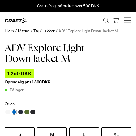
Gratis fragt på ordrer over 500 DKK
Hjem
Mænd
Tøj
Jakker
ADV Explore Light Down Jacket M
ADV Explore Light
Outlet
Down Jacket M
1 260 DKK
Oprindelig pris
1 800 DKK
På lager
Orion
S
M
L
XL