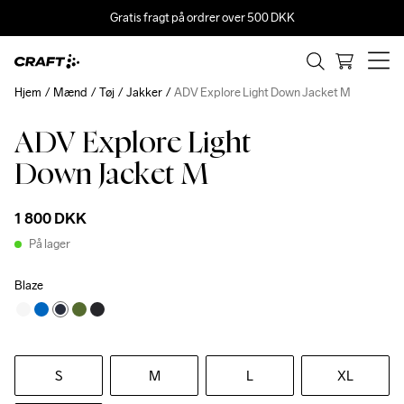
Gratis fragt på ordrer over 500 DKK
Hjem
Mænd
Tøj
Jakker
ADV Explore Light Down Jacket M
ADV Explore Light
Down Jacket M
1 800 DKK
På lager
Blaze
S
M
L
XL