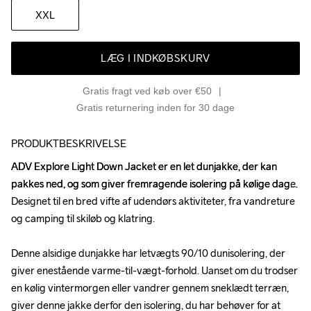
XXL
LÆG I INDKØBSKURV
Gratis fragt ved køb over €50
Gratis returnering inden for 30 dage
PRODUKTBESKRIVELSE
ADV Explore Light Down Jacket er en let dunjakke, der kan 
ADV Explore Light Down Jacket er en let dunjakke, der kan 
pakkes ned, og som giver fremragende isolering på kølige dage. 
pakkes ned, og som giver fremragende isolering på kølige dage. 
Designet til en bred vifte af udendørs aktiviteter, fra vandreture 
Designet til en bred vifte af udendørs aktiviteter, fra vandreture 
og camping til skiløb og klatring. 

og camping til skiløb og klatring. 

Denne alsidige dunjakke har letvægts 90/10 dunisolering, der 
Denne alsidige dunjakke har letvægts 90/10 dunisolering, der 
giver enestående varme-til-vægt-forhold. Uanset om du trodser 
giver enestående varme-til-vægt-forhold. Uanset om du trodser 
en kølig vintermorgen eller vandrer gennem sneklædt terræn, 
en kølig vintermorgen eller vandrer gennem sneklædt terræn, 
giver denne jakke derfor den isolering, du har behøver for at 
giver denne jakke derfor den isolering, du har behøver for at 