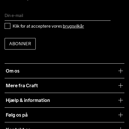
Klik for at acceptere vores 
brugsvilkår
ABONNER
Om os
Vores filosofi
Mere fra Craft
Teamwear
Hjælp & information
Samarbejder
Vilkår og betingelser
Følg os på
Presse
Levering
Sustainability