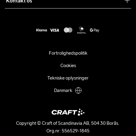
Kontakt os
Kundeservice
customercare@craftsportswear.com
Vejledninger
+46 (0) 33 722 32 10
FAQ
Accessibility statement
Fortryd dit køb
Fortrolighedspolitik
Cookies
Tekniske oplysninger
Danmark
Copyright © Craft of Scandinavia AB, 504 30 Borås. 

Org.nr: 556529-1845