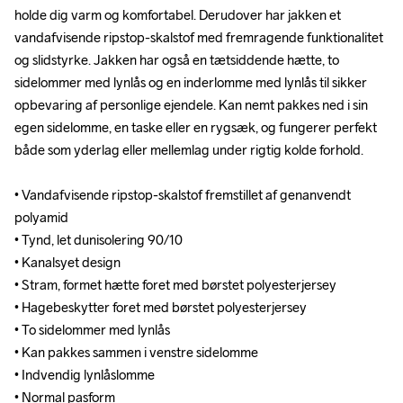
holde dig varm og komfortabel. Derudover har jakken et 
holde dig varm og komfortabel. Derudover har jakken et 
vandafvisende ripstop-skalstof med fremragende funktionalitet 
vandafvisende ripstop-skalstof med fremragende funktionalitet 
og slidstyrke. Jakken har også en tætsiddende hætte, to 
og slidstyrke. Jakken har også en tætsiddende hætte, to 
sidelommer med lynlås og en inderlomme med lynlås til sikker 
sidelommer med lynlås og en inderlomme med lynlås til sikker 
opbevaring af personlige ejendele. Kan nemt pakkes ned i sin 
opbevaring af personlige ejendele. Kan nemt pakkes ned i sin 
egen sidelomme, en taske eller en rygsæk, og fungerer perfekt 
egen sidelomme, en taske eller en rygsæk, og fungerer perfekt 
både som yderlag eller mellemlag under rigtig kolde forhold. 

både som yderlag eller mellemlag under rigtig kolde forhold. 

• Vandafvisende ripstop-skalstof fremstillet af genanvendt 
• Vandafvisende ripstop-skalstof fremstillet af genanvendt 
polyamid

polyamid

• Tynd, let dunisolering 90/10 

• Tynd, let dunisolering 90/10 

• Kanalsyet design 

• Kanalsyet design 

• Stram, formet hætte foret med børstet polyesterjersey 

• Stram, formet hætte foret med børstet polyesterjersey 

• Hagebeskytter foret med børstet polyesterjersey 

• Hagebeskytter foret med børstet polyesterjersey 

• To sidelommer med lynlås 

• To sidelommer med lynlås 

• Kan pakkes sammen i venstre sidelomme 

• Kan pakkes sammen i venstre sidelomme 

• Indvendig lynlåslomme 

• Indvendig lynlåslomme 

• Normal pasform
• Normal pasform