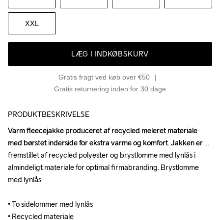
XXL
LÆG I INDKØBSKURV
Gratis fragt ved køb over €50
Gratis returnering inden for 30 dage
PRODUKTBESKRIVELSE
Varm fleecejakke produceret af recycled meleret materiale 
Varm fleecejakke produceret af recycled meleret materiale 
med børstet inderside for ekstra varme og komfort. Jakken er 
med børstet inderside for ekstra varme og komfort. Jakken er 
fremstillet af recycled polyester og brystlomme med lynlås i 
fremstillet af recycled polyester og brystlomme med lynlås i 
almindeligt materiale for optimal firmabranding. Brystlomme 
almindeligt materiale for optimal firmabranding. Brystlomme 
med lynlås

med lynlås

• To sidelommer med lynlås

• To sidelommer med lynlås

• Recycled materiale

• Recycled materiale
