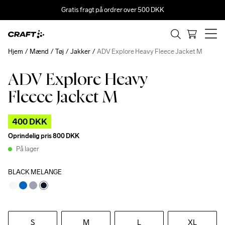
Gratis fragt på ordrer over 500 DKK
Hjem
Mænd
Tøj
Jakker
ADV Explore Heavy Fleece Jacket M
ADV Explore Heavy
Outlet
Recycled
Fleece Jacket M
400 DKK
Oprindelig pris
800 DKK
På lager
BLACK MELANGE
S
M
L
XL