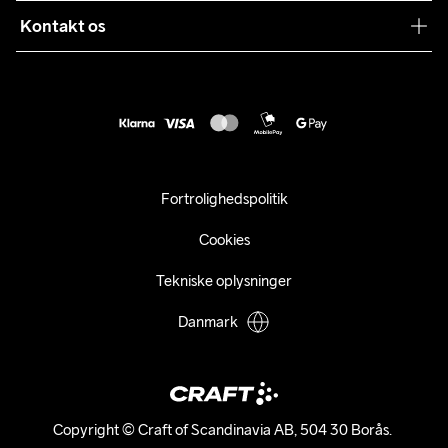
Sustainability
Kontakt os
Kundeservice
customercare@craftsportswear.com
Vejledninger
+46 (0) 33 722 32 10
FAQ
Accessibility statement
Fortryd dit køb
Fortrolighedspolitik
Cookies
Tekniske oplysninger
Danmark
Copyright © Craft of Scandinavia AB, 504 30 Borås. 
