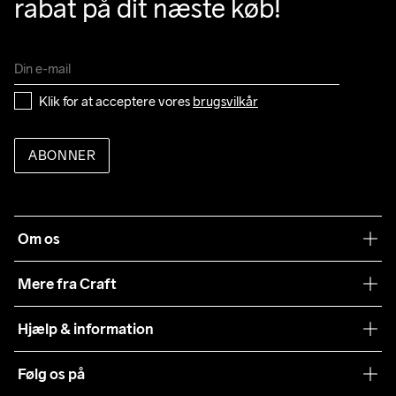
rabat på dit næste køb!
Klik for at acceptere vores 
brugsvilkår
ABONNER
Om os
Vores filosofi
Mere fra Craft
Teamwear
Hjælp & information
Samarbejder
Vilkår og betingelser
Følg os på
Presse
Levering