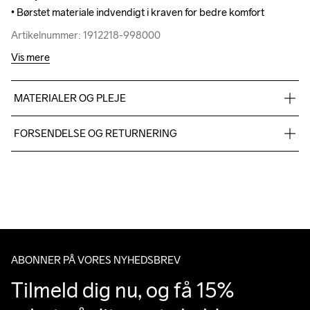
• Børstet materiale indvendigt i kraven for bedre komfort
• Børstet materiale indvendigt i kraven for bedre komfort
Artikelnummer: 1912218-998000
Artikelnummer: 1912218-998000
Vis mere
MATERIALER OG PLEJE
100% polyester recycled
FORSENDELSE OG RETURNERING
Vi leverer med UPS, og altid gratis levering med UPS Standard 
over 500 DKK.
Do Not Bleach
Do Not Dry 
Do Not Tumble
Ironing Low 
Machine wash 
Du har altid gratis returnering i 30 dage.
Clean
Temp
40
ABONNER PÅ VORES NYHEDSBREV
Tilmeld dig nu, og få 15% 