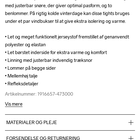
med justerbar snøre, der giver optimal pasform, og to 
med justerbar snøre, der giver optimal pasform, og to 
benlommer. På rigtig kolde vinterdage kan disse tights bruges 
benlommer. På rigtig kolde vinterdage kan disse tights bruges 
under et par vindbukser til at give ekstra isolering og varme.

under et par vindbukser til at give ekstra isolering og varme.

• Let og meget funktionelt jerseystof fremstillet af genanvendt 
• Let og meget funktionelt jerseystof fremstillet af genanvendt 
polyester og elastan 

polyester og elastan 

• Let børstet inderside for ekstra varme og komfort

• Let børstet inderside for ekstra varme og komfort

• Linning med justerbar indvendig træksnor

• Linning med justerbar indvendig træksnor

• Lommer på begge sider

• Lommer på begge sider

• Mellemhøj talje

• Mellemhøj talje

• Refleksdetaljer
• Refleksdetaljer
Artikelnummer: 1916657-473000
Artikelnummer: 1916657-473000
Vis mere
MATERIALER OG PLEJE
Main 77% Genanvendt polyester, 23% Elastan, Lining 82% 
FORSENDELSE OG RETURNERING