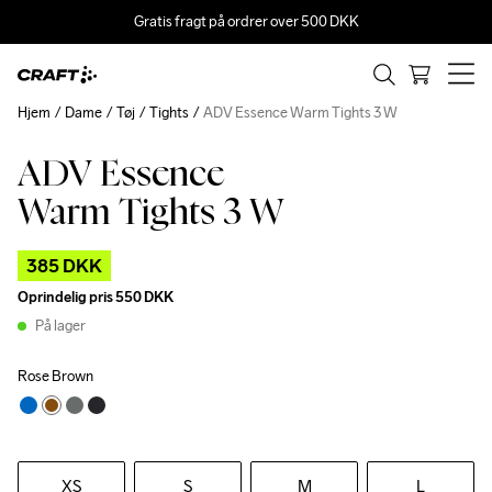
Gratis fragt på ordrer over 500 DKK
Hjem
Dame
Tøj
Tights
ADV Essence Warm Tights 3 W
ADV Essence
Outlet
Warm Tights 3 W
385 DKK
Oprindelig pris
550 DKK
På lager
Rose Brown
XS
S
M
L