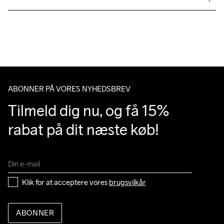
Genanvendt polyamid, 18% Elastan
Vi leverer med UPS, og altid gratis levering med UPS Standard 
over 500 DKK.
Du har altid gratis returnering i 30 dage.
ABONNER PÅ VORES NYHEDSBREV
Tilmeld dig nu, og få 15% 
rabat på dit næste køb!
Klik for at acceptere vores 
brugsvilkår
ABONNER