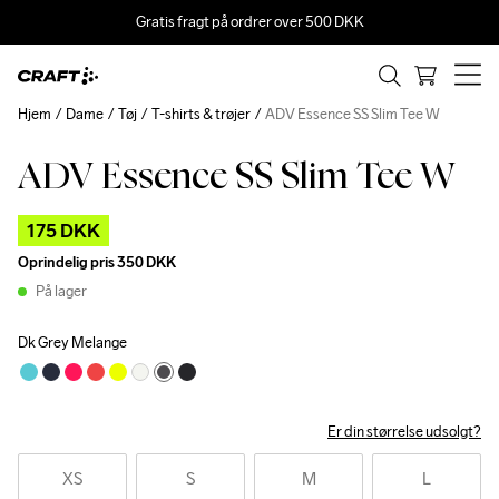
Gratis fragt på ordrer over 500 DKK
Hjem
Dame
Tøj
T-shirts & trøjer
ADV Essence SS Slim Tee W
ADV Essence SS Slim Tee W
Outlet
175 DKK
Oprindelig pris
350 DKK
På lager
Dk Grey Melange
Er din størrelse udsolgt?
XS
S
M
L