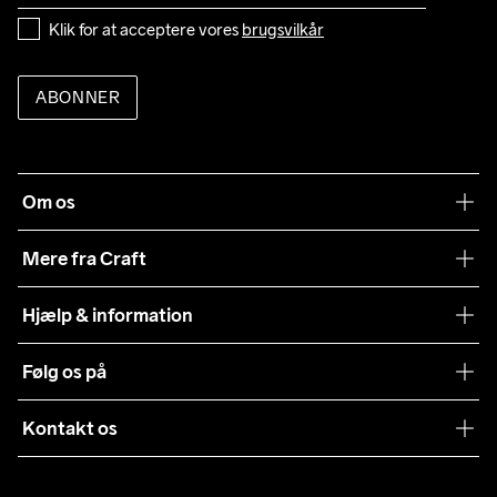
Klik for at acceptere vores 
brugsvilkår
ABONNER
Om os
Vores filosofi
Mere fra Craft
Teamwear
Hjælp & information
Samarbejder
Vilkår og betingelser
Følg os på
Presse
Levering
Sustainability
Kontakt os
Kundeservice
customercare@craftsportswear.com
Vejledninger