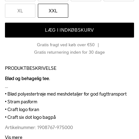
XL
XXL
LÆG I INDKØBSKURV
Gratis fragt ved køb over €50
Gratis returnering inden for 30 dage
PRODUKTBESKRIVELSE
Blød og behagelig tee.

Blød og behagelig tee.

• Blød polyestertrøje med meshdetaljer for god fugttransport

• Blød polyestertrøje med meshdetaljer for god fugttransport

• Stram pasform

• Stram pasform

• Craft logo foran

• Craft logo foran

• Craft six dot logo bagpå
• Craft six dot logo bagpå
Artikelnummer: 1908767-975000
Artikelnummer: 1908767-975000
Vis mere