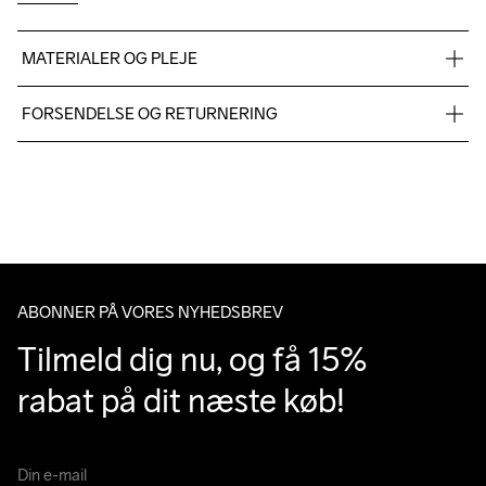
MATERIALER OG PLEJE
95% recycled polyester 5% elastan, Ryg 100% recycled 
FORSENDELSE OG RETURNERING
polyester
Vi leverer med UPS, og altid gratis levering med UPS Standard 
over 500 DKK.
Du har altid gratis returnering i 30 dage.
Machine wash 
40
ABONNER PÅ VORES NYHEDSBREV
Tilmeld dig nu, og få 15% 
rabat på dit næste køb!