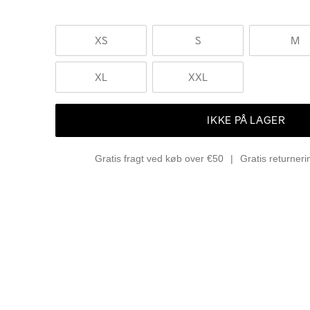
XS
S
M
XL
XXL
IKKE PÅ LAGER
Gratis fragt ved køb over €50
Gratis returner