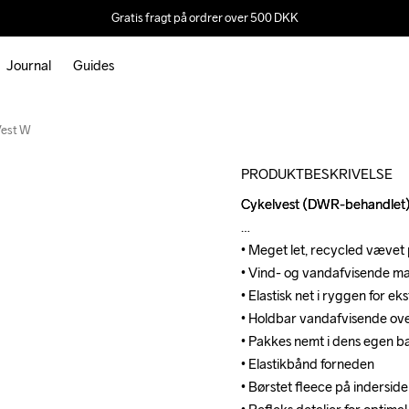
Gratis fragt på ordrer over 500 DKK
Journal
Guides
Outlet
Recycled
Vest W
PRODUKTBESKRIVELSE
Cykelvest (DWR-behandlet).
Cykelvest (DWR-behandlet).
• Meget let, recycled vævet 
• Meget let, recycled vævet 
• Vind- og vandafvisende mat
• Vind- og vandafvisende mat
• Elastisk net i ryggen for ek
• Elastisk net i ryggen for ek
• Holdbar vandafvisende ov
• Holdbar vandafvisende ov
• Pakkes nemt i dens egen ba
• Pakkes nemt i dens egen ba
• Elastikbånd forneden

• Elastikbånd forneden

• Børstet fleece på inderside
• Børstet fleece på inderside