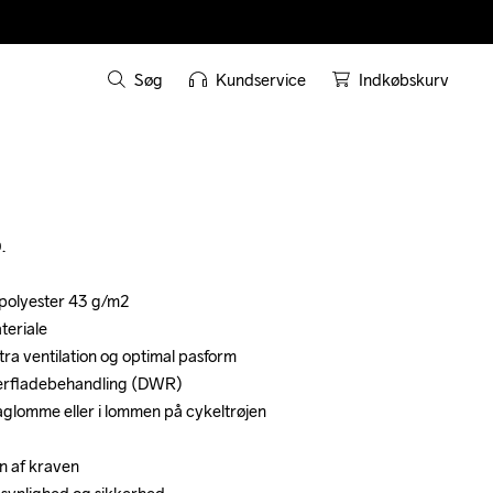
Søg
Kundservice
Indkøbskurv




polyester 43 g/m2

polyester 43 g/m2

eriale

eriale

stra ventilation og optimal pasform

stra ventilation og optimal pasform

erfladebehandling (DWR)

erfladebehandling (DWR)

glomme eller i lommen på cykeltrøjen

glomme eller i lommen på cykeltrøjen

n af kraven

n af kraven
