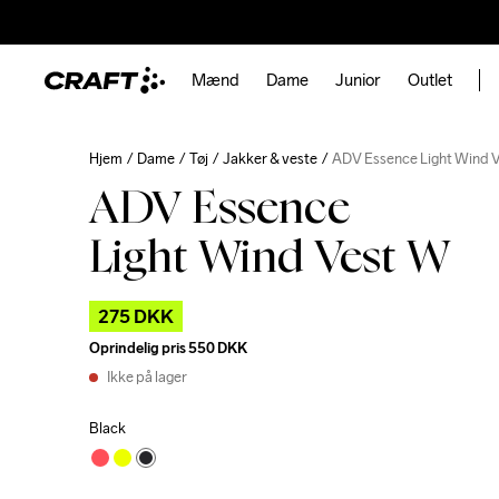
Mænd
Dame
Junior
Outlet
Hjem
Dame
Tøj
Jakker & veste
ADV Essence Light Wind 
ADV Essence
Light Wind Vest W
275 DKK
Oprindelig pris
550 DKK
Ikke på lager
Black