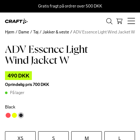
Gratis fragt på ordrer over 500 DKK
Hjem
Dame
Tøj
Jakker & veste
ADV Essence Light Wind Jacket W
ADV Essence Light
Outlet
Recycled
Wind Jacket W
490 DKK
Oprindelig pris
700 DKK
På lager
Black
XS
S
M
L