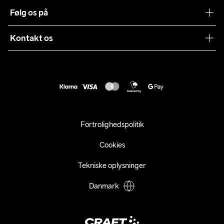
Vilkår og betingelser
Følg os på
Presse
Levering
Sustainability
Kontakt os
Kundeservice
customercare@craftsportswear.com
Vejledninger
+46 (0) 33 722 32 10
FAQ
Accessibility statement
Fortryd dit køb
Fortrolighedspolitik
Cookies
Tekniske oplysninger
Danmark