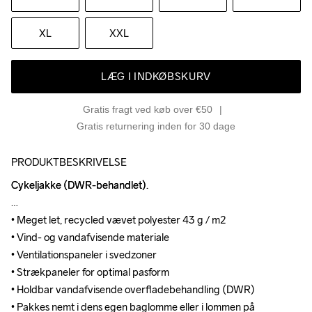
XL
XXL
LÆG I INDKØBSKURV
Gratis fragt ved køb over €50
Gratis returnering inden for 30 dage
PRODUKTBESKRIVELSE
Cykeljakke (DWR-behandlet).

Cykeljakke (DWR-behandlet).

• Meget let, recycled vævet polyester 43 g / m2

• Meget let, recycled vævet polyester 43 g / m2

• Vind- og vandafvisende materiale

• Vind- og vandafvisende materiale

• Ventilationspaneler i svedzoner

• Ventilationspaneler i svedzoner

• Strækpaneler for optimal pasform

• Strækpaneler for optimal pasform

• Holdbar vandafvisende overfladebehandling (DWR)

• Holdbar vandafvisende overfladebehandling (DWR)

• Pakkes nemt i dens egen baglomme eller i lommen på 
• Pakkes nemt i dens egen baglomme eller i lommen på 