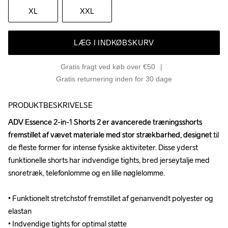
XL
XXL
LÆG I INDKØBSKURV
Gratis fragt ved køb over €50
Gratis returnering inden for 30 dage
PRODUKTBESKRIVELSE
ADV Essence 2-in-1 Shorts 2 er avancerede træningsshorts 
ADV Essence 2-in-1 Shorts 2 er avancerede træningsshorts 
fremstillet af vævet materiale med stor strækbarhed, designet til 
fremstillet af vævet materiale med stor strækbarhed, designet til 
de fleste former for intense fysiske aktiviteter. Disse yderst 
de fleste former for intense fysiske aktiviteter. Disse yderst 
funktionelle shorts har indvendige tights, bred jerseytalje med 
funktionelle shorts har indvendige tights, bred jerseytalje med 
snoretræk, telefonlomme og en lille nøglelomme. 

snoretræk, telefonlomme og en lille nøglelomme. 

• Funktionelt stretchstof fremstillet af genanvendt polyester og 
• Funktionelt stretchstof fremstillet af genanvendt polyester og 
elastan

elastan

• Indvendige tights for optimal støtte

• Indvendige tights for optimal støtte
