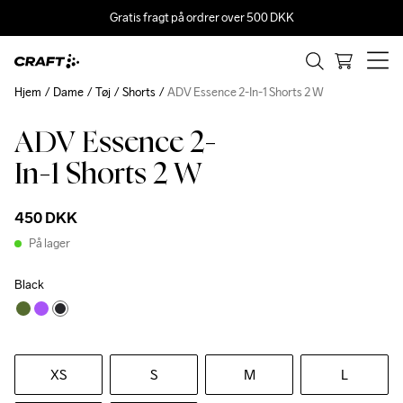
Gratis fragt på ordrer over 500 DKK
Hjem
Dame
Tøj
Shorts
ADV Essence 2-In-1 Shorts 2 W
ADV Essence 2-
In-1 Shorts 2 W
450 DKK
På lager
Black
XS
S
M
L