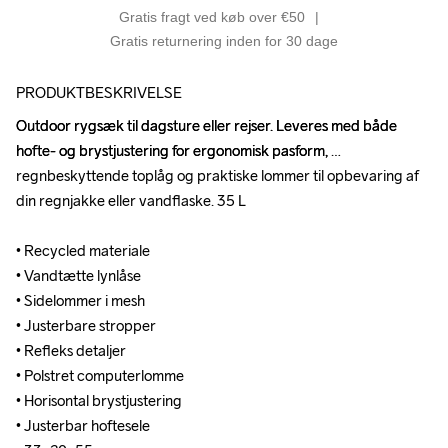
Gratis fragt ved køb over €50
Gratis returnering inden for 30 dage
PRODUKTBESKRIVELSE
Outdoor rygsæk til dagsture eller rejser. Leveres med både 
Outdoor rygsæk til dagsture eller rejser. Leveres med både 
hofte- og brystjustering for ergonomisk pasform, 
hofte- og brystjustering for ergonomisk pasform, 
regnbeskyttende toplåg og praktiske lommer til opbevaring af 
regnbeskyttende toplåg og praktiske lommer til opbevaring af 
din regnjakke eller vandflaske. 35 L

din regnjakke eller vandflaske. 35 L

• Recycled materiale

• Recycled materiale

• Vandtætte lynlåse

• Vandtætte lynlåse

• Sidelommer i mesh

• Sidelommer i mesh

• Justerbare stropper

• Justerbare stropper

• Refleks detaljer

• Refleks detaljer

• Polstret computerlomme

• Polstret computerlomme

• Horisontal brystjustering

• Horisontal brystjustering

• Justerbar hoftesele

• Justerbar hoftesele
