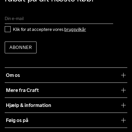
Klik for at acceptere vores 
brugsvilkår
ABONNER
Om os
Vores filosofi
Mere fra Craft
Teamwear
Hjælp & information
Samarbejder
Vilkår og betingelser
Følg os på
Presse
Levering