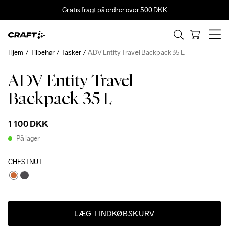
Gratis fragt på ordrer over 500 DKK
Hjem
Tilbehør
Tasker
ADV Entity Travel Backpack 35 L
ADV Entity Travel
Recycled
Backpack 35 L
1 100 DKK
På lager
CHESTNUT
LÆG I INDKØBSKURV