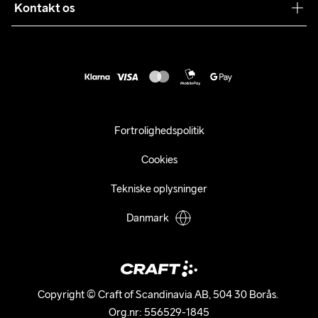
Sustainability
Kontakt os
Kundeservice
customercare@craftsportswear.com
Vejledninger
+46 (0) 33 722 32 10
FAQ
Accessibility statement
Fortryd dit køb
Fortrolighedspolitik
Cookies
Tekniske oplysninger
Danmark
Copyright © Craft of Scandinavia AB, 504 30 Borås. 

Org.nr: 556529-1845