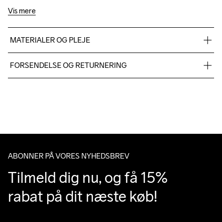
Vis mere
MATERIALER OG PLEJE
56% Polyamide-Recycled

FORSENDELSE OG RETURNERING
40% Polyamide

4% Elastane
Vi leverer med UPS, og altid gratis levering med UPS Standard 
over 500 DKK.
Du har altid gratis returnering i 30 dage.
Do Not Bleach
Do Not Dry 
Do Not Iron
Do Not Tumble
Machine wash 
Clean
40
ABONNER PÅ VORES NYHEDSBREV
Tilmeld dig nu, og få 15% 
rabat på dit næste køb!