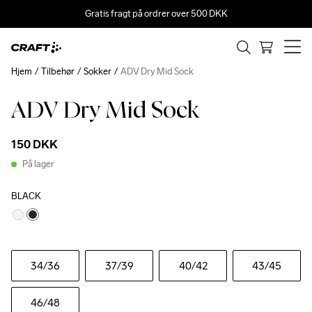
Gratis fragt på ordrer over 500 DKK
Hjem
Tilbehør
Sokker
ADV Dry Mid Sock
ADV Dry Mid Sock
Recycled
150 DKK
På lager
BLACK
34
/36
37
/39
40
/42
43
/45
46
/48