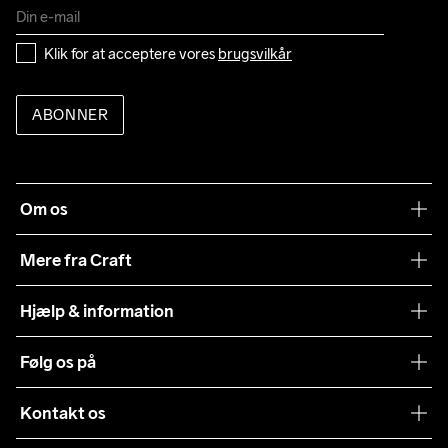
Klik for at acceptere vores 
brugsvilkår
ABONNER
Om os
Vores filosofi
Mere fra Craft
Teamwear
Hjælp & information
Samarbejder
Vilkår og betingelser
Følg os på
Presse
Levering
Sustainability
Kontakt os
Kundeservice