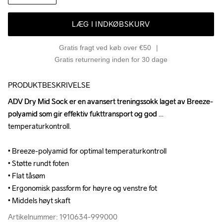
LÆG I INDKØBSKURV
Gratis fragt ved køb over €50
Gratis returnering inden for 30 dage
PRODUKTBESKRIVELSE
ADV Dry Mid Sock er en avansert treningssokk laget av Breeze-
ADV Dry Mid Sock er en avansert treningssokk laget av Breeze-
polyamid som gir effektiv fukttransport og god 
polyamid som gir effektiv fukttransport og god 
temperaturkontroll.

temperaturkontroll.

• Breeze-polyamid for optimal temperaturkontroll

• Breeze-polyamid for optimal temperaturkontroll

• Støtte rundt foten

• Støtte rundt foten

• Flat tåsøm

• Flat tåsøm

• Ergonomisk passform for høyre og venstre fot

• Ergonomisk passform for høyre og venstre fot

• Middels høyt skaft
• Middels høyt skaft
Artikelnummer: 1910634-999000
Artikelnummer: 1910634-999000