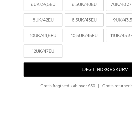
6UK
/39,5EU
6,5UK
/40EU
7UK
/40 3/
8UK
/42EU
8,5UK
/43EU
9UK
/43,
10UK
/44,5EU
10,5UK
/45EU
11UK
/45 3
12UK
/47EU
LÆG I INDKØBSKURV
Gratis fragt ved køb over €50
Gratis returner