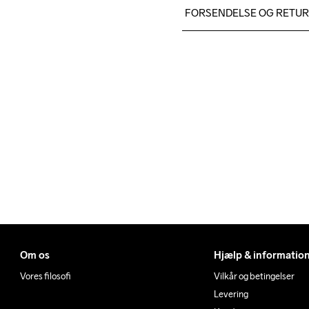
100% polyester Jacquard+T
FORSENDELSE OG RETU
Rubber
Vi leverer med UPS, og alt
Du har altid gratis returneri
Om os
Hjælp & informatio
Vores filosofi
Vilkår og betingelser
Levering