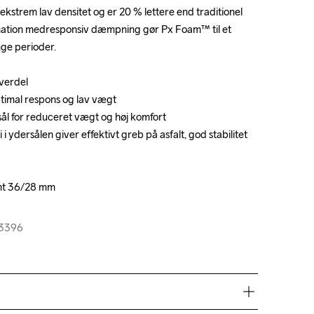
ekstrem lav densitet og er 20 % lettere end traditionel 
ekstrem lav densitet og er 20 % lettere end traditionel 
nation medresponsiv dæmpning gør Px Foam™ til et 
nation medresponsiv dæmpning gør Px Foam™ til et 
nge perioder.

nge perioder.

erdel

erdel

timal respons og lav vægt

timal respons og lav vægt

ål for reduceret vægt og høj komfort

ål for reduceret vægt og høj komfort

 ydersålen giver effektivt greb på asfalt, god stabilitet 
 ydersålen giver effektivt greb på asfalt, god stabilitet 
ont 36/28 mm

ont 36/28 mm

03396
03396