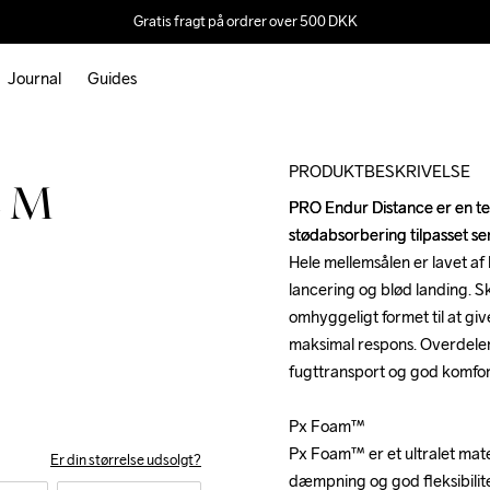
Gratis fragt på ordrer over 500 DKK
Journal
Guides
Outlet
PRODUKTBESKRIVELSE
e M
PRO Endur Distance er en te
PRO Endur Distance er en te
stødabsorbering tilpasset ser
stødabsorbering tilpasset ser
Hele mellemsålen er lavet af
Hele mellemsålen er lavet af
lancering og blød landing. S
lancering og blød landing. S
omhyggeligt formet til at giv
omhyggeligt formet til at giv
maksimal respons. Overdelen e
maksimal respons. Overdelen e
fugttransport og god komfort.
fugttransport og god komfort.
Px Foam™

Px Foam™

Px Foam™ er et ultralet mater
Px Foam™ er et ultralet mater
Er din størrelse udsolgt?
dæmpning og god fleksibilitet
dæmpning og god fleksibilitet