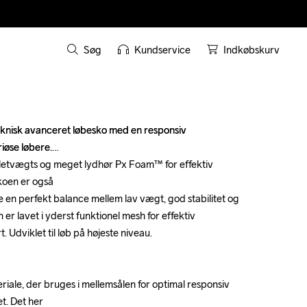
Søg
Kundservice
Indkøbskurv
knisk avanceret løbesko med en responsiv 
knisk avanceret løbesko med en responsiv 
iøse løbere.

iøse løbere.

 letvægts og meget lydhør Px Foam™ for effektiv 
 letvægts og meget lydhør Px Foam™ for effektiv 
koen er også

koen er også

e en perfekt balance mellem lav vægt, god stabilitet og 
e en perfekt balance mellem lav vægt, god stabilitet og 
r lavet i yderst funktionel mesh for effektiv 
r lavet i yderst funktionel mesh for effektiv 
 Udviklet til løb på højeste niveau.

 Udviklet til løb på højeste niveau.

iale, der bruges i mellemsålen for optimal responsiv 
iale, der bruges i mellemsålen for optimal responsiv 
. Det her

. Det her
