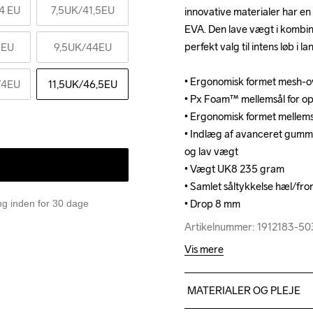
4 EU
7,5UK
/41,5EU
innovative materialer har en 
innovative materialer har en 
EVA. Den lave vægt i kombi
EVA. Den lave vægt i kombi
perfekt valg til intens løb i la
perfekt valg til intens løb i la
5EU
9,5UK
/44EU
• Ergonomisk formet mesh-ov
• Ergonomisk formet mesh-ov
/4EU
11,5UK
/46,5EU
• Px Foam™ mellemsål for op
• Px Foam™ mellemsål for op
• Ergonomisk formet mellems
• Ergonomisk formet mellems
• Indlæg af avanceret gummi i
• Indlæg af avanceret gummi i
og lav vægt

og lav vægt

• Vægt UK8 235 gram

• Vægt UK8 235 gram

• Samlet såltykkelse hæl/fr
• Samlet såltykkelse hæl/fr
• Drop 8 mm
• Drop 8 mm
ing inden for 30 dage
Artikelnummer: 1912183-5
Artikelnummer: 1912183-5
Vis mere
MATERIALER OG PLEJE