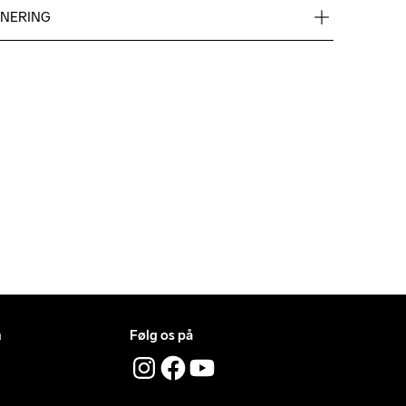
PU no-sew,Midsole: 100% EVA Foam, Outsole: 100% 
RNERING
id gratis levering med UPS Standard over 500 DKK.
ng i 30 dage.
n
Følg os på