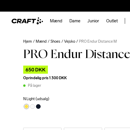
Mænd
Dame
Junior
Outlet
Hjem
Mænd
Shoes
Vejsko
PRO Endur Distance M
PRO Endur Distanc
650 DKK
Oprindelig pris
1 300 DKK
På lager
N Light (udsalg)