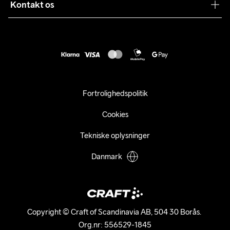
Sustainability
Kontakt os
Kundeservice
customercare@craftsportswear.com
Vejledninger
+46 (0) 33 722 32 10
FAQ
Accessibility statement
Fortryd dit køb
Fortrolighedspolitik
Cookies
Tekniske oplysninger
Danmark
Copyright © Craft of Scandinavia AB, 504 30 Borås. 

Org.nr: 556529-1845