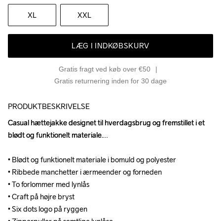
XL
XXL
LÆG I INDKØBSKURV
Gratis fragt ved køb over €50
Gratis returnering inden for 30 dage
PRODUKTBESKRIVELSE
Casual hættejakke designet til hverdagsbrug og fremstillet i et 
Casual hættejakke designet til hverdagsbrug og fremstillet i et 
blødt og funktionelt materiale.

blødt og funktionelt materiale.

• Blødt og funktionelt materiale i bomuld og polyester

• Blødt og funktionelt materiale i bomuld og polyester

• Ribbede manchetter i ærmeender og forneden

• Ribbede manchetter i ærmeender og forneden

• To forlommer med lynlås

• To forlommer med lynlås

• Craft på højre bryst

• Craft på højre bryst

• Six dots logo på ryggen  

• Six dots logo på ryggen  
