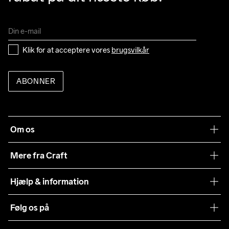
Klik for at acceptere vores 
brugsvilkår
ABONNER
Om os
Vores filosofi
Mere fra Craft
Teamwear
Hjælp & information
Samarbejder
Vilkår og betingelser
Følg os på
Presse
Levering