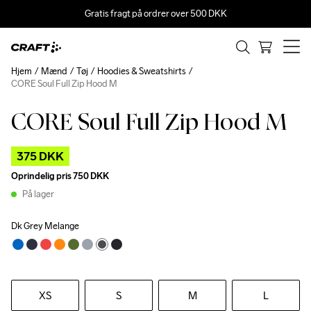
Gratis fragt på ordrer over 500 DKK
Hjem
Mænd
Tøj
Hoodies & Sweatshirts
CORE Soul Full Zip Hood M
CORE Soul Full Zip Hood M
Outlet
375 DKK
Oprindelig pris
750 DKK
På lager
Dk Grey Melange
XS
S
M
L