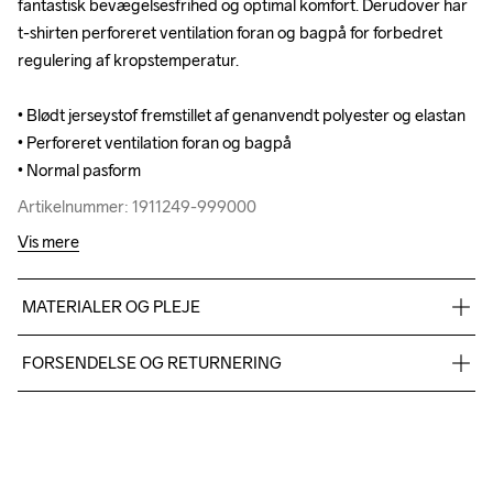
fantastisk bevægelsesfrihed og optimal komfort. Derudover har 
fantastisk bevægelsesfrihed og optimal komfort. Derudover har 
t-shirten perforeret ventilation foran og bagpå for forbedret 
t-shirten perforeret ventilation foran og bagpå for forbedret 
regulering af kropstemperatur.

regulering af kropstemperatur.

• Blødt jerseystof fremstillet af genanvendt polyester og elastan

• Blødt jerseystof fremstillet af genanvendt polyester og elastan

• Perforeret ventilation foran og bagpå

• Perforeret ventilation foran og bagpå

• Normal pasform
• Normal pasform
Artikelnummer: 1911249-999000
Artikelnummer: 1911249-999000
Vis mere
MATERIALER OG PLEJE
85% Polyester 15% Elastane
FORSENDELSE OG RETURNERING
Vi leverer med UPS, og altid gratis levering med UPS Standard 
over 500 DKK.
Do Not Bleach
Do Not Dry 
Do Not Tumble
Ironing Low 
Machine wash 
Du har altid gratis returnering i 30 dage.
Clean
Temp
40