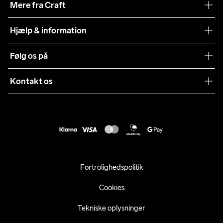
Mere fra Craft
Teamwear
Hjælp & information
Samarbejder
Vilkår og betingelser
Følg os på
Presse
Levering
Sustainability
Kontakt os
Kundeservice
customercare@craftsportswear.com
Vejledninger
+46 (0) 33 722 32 10
FAQ
Accessibility statement
Fortryd dit køb
Fortrolighedspolitik
Cookies
Tekniske oplysninger