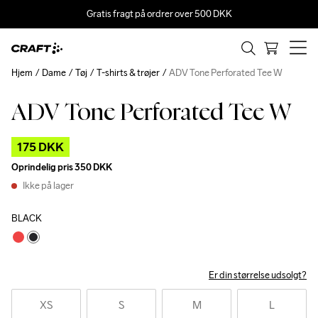
Gratis fragt på ordrer over 500 DKK
Hjem
Dame
Tøj
T-shirts & trøjer
ADV Tone Perforated Tee W
ADV Tone Perforated Tee W
Outlet
175 DKK
Oprindelig pris
350 DKK
Ikke på lager
BLACK
Er din størrelse udsolgt?
XS
S
M
L