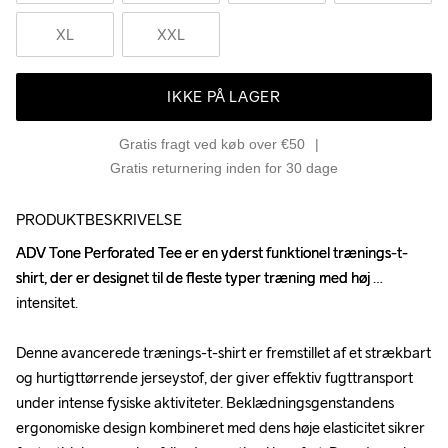
XL
XXL
IKKE PÅ LAGER
Gratis fragt ved køb over €50
Gratis returnering inden for 30 dage
PRODUKTBESKRIVELSE
ADV Tone Perforated Tee er en yderst funktionel trænings-t-
ADV Tone Perforated Tee er en yderst funktionel trænings-t-
shirt, der er designet til de fleste typer træning med høj 
shirt, der er designet til de fleste typer træning med høj 
intensitet.

intensitet.

Denne avancerede trænings-t-shirt er fremstillet af et strækbart 
Denne avancerede trænings-t-shirt er fremstillet af et strækbart 
og hurtigttørrende jerseystof, der giver effektiv fugttransport 
og hurtigttørrende jerseystof, der giver effektiv fugttransport 
under intense fysiske aktiviteter. Beklædningsgenstandens 
under intense fysiske aktiviteter. Beklædningsgenstandens 
ergonomiske design kombineret med dens høje elasticitet sikrer 
ergonomiske design kombineret med dens høje elasticitet sikrer 