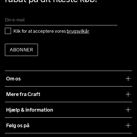
Klik for at acceptere vores 
brugsvilkår
ABONNER
Om os
Vores filosofi
Mere fra Craft
Teamwear
Hjælp & information
Samarbejder
Vilkår og betingelser
Følg os på
Presse
Levering