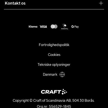
Sustainability
Kontakt os
Kundeservice
customercare@craftsportswear.com
Vejledninger
+46 (0) 33 722 32 10
FAQ
Accessibility statement
Fortryd dit køb
Fortrolighedspolitik
Cookies
Tekniske oplysninger
Danmark
Copyright © Craft of Scandinavia AB, 504 30 Borås. 

Org.nr: 556529-1845