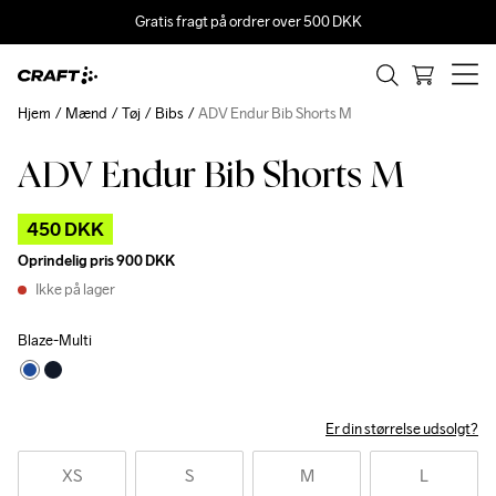
Gratis fragt på ordrer over 500 DKK
Hjem
Mænd
Tøj
Bibs
ADV Endur Bib Shorts M
ADV Endur Bib Shorts M
Outlet
450 DKK
Oprindelig pris
900 DKK
Ikke på lager
Blaze-Multi
Er din størrelse udsolgt?
XS
S
M
L