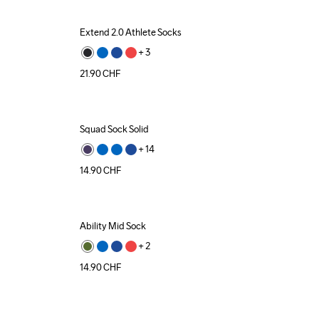
Extend 2.0 Athlete Socks
+ 
3
21.90
CHF
Squad Sock Solid
+ 
14
14.90
CHF
Ability Mid Sock
+ 
2
14.90
CHF