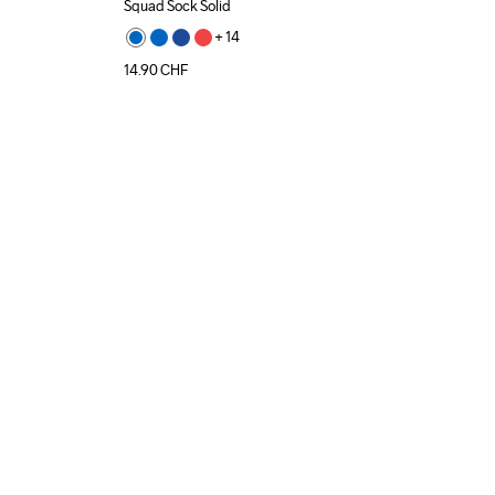
Squad Sock Solid
+ 
14
14.90
CHF