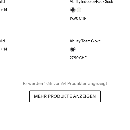
lid
Ability Indoor 3-Pack Sock
+ 
14
19.90
CHF
lid
Ability Team Glove
+ 
14
27.90
CHF
Es werden 1-35 von 64 Produkten angezeigt
MEHR PRODUKTE ANZEIGEN