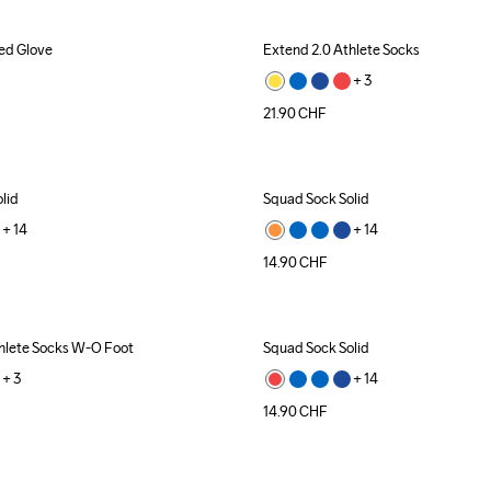
ed Glove
Extend 2.0 Athlete Socks
+ 
3
21.90
CHF
lid
Squad Sock Solid
+ 
14
+ 
14
14.90
CHF
hlete Socks W-O Foot
Squad Sock Solid
+ 
3
+ 
14
14.90
CHF