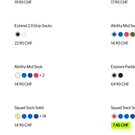
19.90
CHF
17.90
CHF
Extend 2.0 Grip Socks
Ability Mid S
22.90
CHF
14.90
CHF
Ability Mid Sock
Explore Padd
+ 
2
14.90
CHF
69.90
CHF
Squad Sock Solid
Squad Sock So
Outlet
+ 
14
14.90
CHF
7.45
CHF