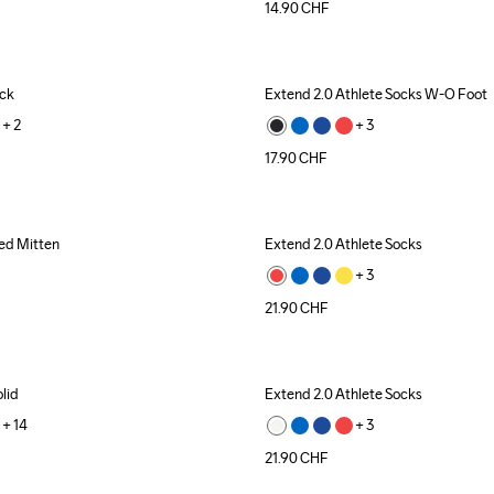
14.90
CHF
ock
Extend 2.0 Athlete Socks W-O Foot
+ 
2
+ 
3
17.90
CHF
ed Mitten
Extend 2.0 Athlete Socks
+ 
3
21.90
CHF
lid
Extend 2.0 Athlete Socks
+ 
14
+ 
3
21.90
CHF