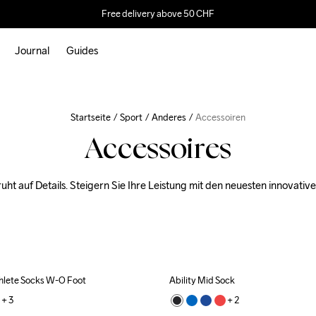
Free delivery above 50 CHF
Journal
Guides
Startseite
Sport
Anderes
Accessoiren
Accessoires
uht auf Details. Steigern Sie Ihre Leistung mit den neuesten innovativ
hlete Socks W-O Foot
Ability Mid Sock
+ 
3
+ 
2