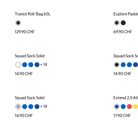
Transit Roll  Bag 60L
Explore Padd
129.90
CHF
69.90
CHF
Squad Sock Solid
Squad Sock So
+ 
14
14.90
CHF
14.90
CHF
Squad Sock Solid
Extend 2.0 At
+ 
14
14.90
CHF
17.90
CHF