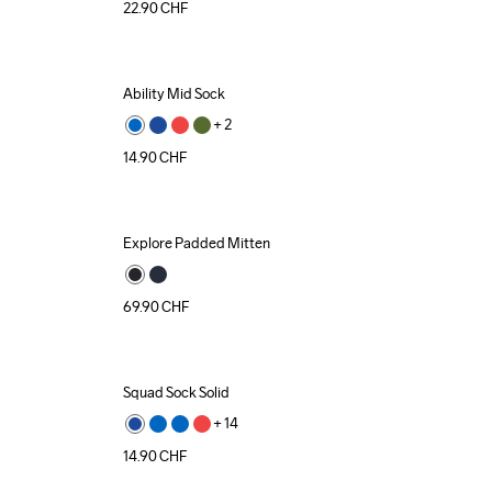
22.90
CHF
Ability Mid Sock
+ 
2
14.90
CHF
Explore Padded Mitten
69.90
CHF
Squad Sock Solid
+ 
14
14.90
CHF