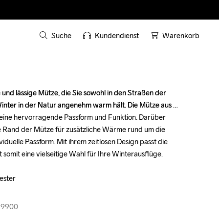
Suche
Kundendienst
Warenkorb
und lässige Mütze, die Sie sowohl in den Straßen der 
und lässige Mütze, die Sie sowohl in den Straßen der 
Winter in der Natur angenehm warm hält. Die Mütze aus 
Winter in der Natur angenehm warm hält. Die Mütze aus 
 eine hervorragende Passform und Funktion. Darüber 
 eine hervorragende Passform und Funktion. Darüber 
e Rand der Mütze für zusätzliche Wärme rund um die 
e Rand der Mütze für zusätzliche Wärme rund um die 
viduelle Passform. Mit ihrem zeitlosen Design passt die 
viduelle Passform. Mit ihrem zeitlosen Design passt die 
 somit eine vielseitige Wahl für Ihre Winterausflüge.

 somit eine vielseitige Wahl für Ihre Winterausflüge.

ster

ster

99900
99900