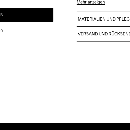
Mehr anzeigen
EN
MATERIALIEN UND PFLEG
100% Recycelter Polyester
50
VERSAND UND RÜCKSEN
Für Bestellungen unter die
Wir arbeiten mit DHL zusamm
Bitte gib eine Adresse an,