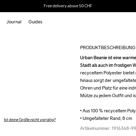
Free delivery above 50 CHF
Journal
Guides
PRODUKTBESCHREIBUNG
Urban Beanie ist eine warme 
Urban Beanie ist eine warme 
Stadt als auch im frostigen 
Stadt als auch im frostigen 
recyceltem Polyester bietet
recyceltem Polyester bietet
hinaus sorgt der umgefaltet
hinaus sorgt der umgefaltet
Ohren und Platz für eine indi
Ohren und Platz für eine indi
Mütze zu jedem Outfit und ist
Mütze zu jedem Outfit und ist
• Aus 100 % recyceltem Polye
• Aus 100 % recyceltem Polye
• Umgefalteter Rand, 8 cm
• Umgefalteter Rand, 8 cm
Ist deine Größe nicht vorrätig?
Artikelnummer: 1916368-9
Artikelnummer: 1916368-9