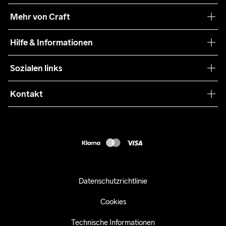
Unsere Philosophie
Mehr von Craft
Nachhaltigkeit
Craft Care Guide
Hilfe & Informationen
Teamwear
Kaufbedingungen
Sozialen links
Zusammenarbeit
Retouren
Press
Kontakt
Kundendienst
info@craftsportswear.ch
FAQ
+41 32 841 08 36
Accessibility statement
Kauf widerrufen
Datenschutzrichtlinie
Cookies
Technische Informationen