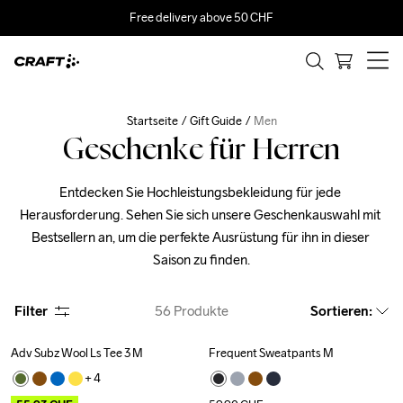
Free delivery above 50 CHF
Startseite
Gift Guide
Men
Geschenke für Herren
Entdecken Sie Hochleistungsbekleidung für jede 
Herausforderung. Sehen Sie sich unsere Geschenkauswahl mit 
Bestsellern an, um die perfekte Ausrüstung für ihn in dieser 
Filter
56
Produkte
Sortieren
:
Adv Subz Wool Ls Tee 3 M
Frequent Sweatpants M
Outlet
+ 
4