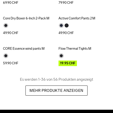
69.90
CHF
79.90
CHF
Core Dry Boxer 6-Inch 2-Pack M
Active Comfort Pants 2 M
Recycled
49.90
CHF
49.90
CHF
CORE Essence wind pants M
Flow Thermal Tights M
Outlet
59.90
CHF
19.95
CHF
Es werden 1-36 von 56 Produkten angezeigt
MEHR PRODUKTE ANZEIGEN