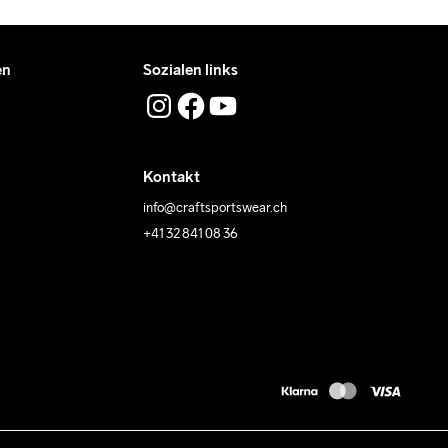
en
Sozialen links
Kontakt
info@craftsportswear.ch
+41 32 841 08 36