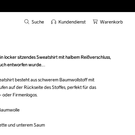
Suche
Kundendienst
Warenkorb
in locker sitzendes Sweatshirt mit halbem Reißverschluss, 
in locker sitzendes Sweatshirt mit halbem Reißverschluss, 
uch entworfen wurde.

uch entworfen wurde.

Sweatshirt besteht aus schwerem Baumwollstoff mit 
Sweatshirt besteht aus schwerem Baumwollstoff mit 
en auf der Rückseite des Stoffes, perfekt für das 
en auf der Rückseite des Stoffes, perfekt für das 
- oder Firmenlogos.

- oder Firmenlogos.

Baumwolle

Baumwolle

hette und unterem Saum

hette und unterem Saum
