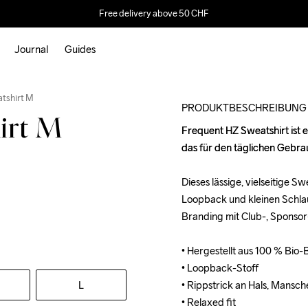
Free delivery above 50 CHF
Journal
Guides
tshirt M
PRODUKTBESCHREIBUNG
irt M
Frequent HZ Sweatshirt ist e
Frequent HZ Sweatshirt ist e
das für den täglichen Gebra
das für den täglichen Gebra
Dieses lässige, vielseitige 
Dieses lässige, vielseitige 
Loopback und kleinen Schlauf
Loopback und kleinen Schlauf
Branding mit Club-, Sponsor
Branding mit Club-, Sponsor
• Hergestellt aus 100 % Bio-
• Hergestellt aus 100 % Bio-
• Loopback-Stoff 

• Loopback-Stoff 

L
• Rippstrick an Hals, Mansc
• Rippstrick an Hals, Mansc
• Relaxed fit
• Relaxed fit