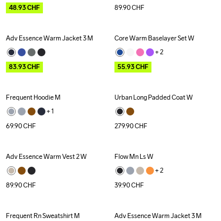
48.93
CHF
89.90
CHF
Adv Essence Warm Jacket 3 M
Core Warm Baselayer Set W
Outlet
Outlet
+ 
2
83.93
CHF
55.93
CHF
Frequent Hoodie M
Urban Long Padded Coat W
+ 
1
69.90
CHF
279.90
CHF
Adv Essence Warm Vest 2 W
Flow Mn Ls W
+ 
2
89.90
CHF
39.90
CHF
Frequent Rn Sweatshirt M
Adv Essence Warm Jacket 3 M