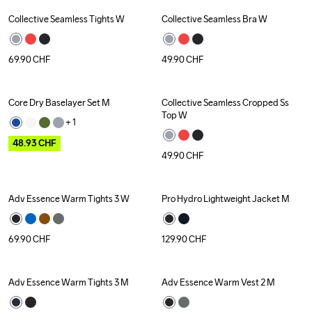
Collective Seamless Tights W
Collective Seamless Bra W
69.90
CHF
49.90
CHF
Core Dry Baselayer Set M
Collective Seamless Cropped Ss 
Outlet
Top W
+ 
1
48.93
CHF
49.90
CHF
Adv Essence Warm Tights 3 W
Pro Hydro Lightweight Jacket M
69.90
CHF
129.90
CHF
Adv Essence Warm Tights 3 M
Adv Essence Warm Vest 2 M
Outlet