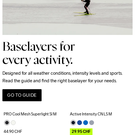
Baselayers for
every activity.
Designed for all weather conditions, intensity levels and sports. 
Read the guide and find the right baselayer for your needs.
GO TO GUIDE
PRO Cool Mesh Superlight Sl M
Active Intensity CN LS M
Outlet
44.90
CHF
29.95
CHF