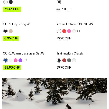
31.43
CHF
44.90
CHF
CORE Dry String W
Active Extreme X CN LS W
Outlet
+ 
1
8.95
CHF
79.90
CHF
CORE Warm Baselayer Set W
Training Bra Classic
Outlet
+ 
2
55.93
CHF
39.90
CHF