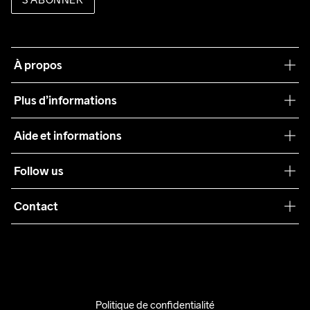
À propos
Notre philosophie
Plus d’informations
Craft Care Guide
Aide et informations
Teamwear
Service client
Follow us
Durabilité
Conditions générales
Collaborations
Contact
Retours
Presse
info@craftsportswear.ch
Expédition
+41 32 841 08 36
FAQ
Accessibility statement
Politique de confidentialité