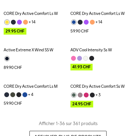
CORE Dry Active Comfort Ls W
CORE Dry Active Comfort Ls W
Outlet
+ 
14
+ 
14
29.95
CHF
59.90
CHF
Active Extreme X Wind SS W
ADV Cool Intensity Ss W
Recycled
Outlet
41.93
CHF
89.90
CHF
CORE Dry Active Comfort Ls M
CORE Dry Active Comfort Ss W
Outlet
+ 
4
+ 
3
59.90
CHF
24.95
CHF
Afficher 1-36 sur 361 produits