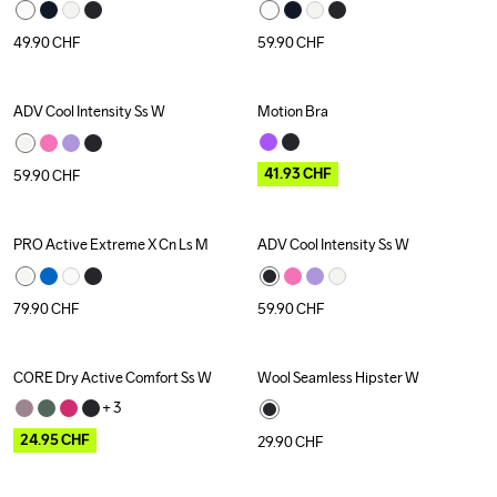
49.90
CHF
59.90
CHF
ADV Cool Intensity Ss W
Motion Bra
Outlet
41.93
CHF
59.90
CHF
PRO Active Extreme X Cn Ls M
ADV Cool Intensity Ss W
79.90
CHF
59.90
CHF
CORE Dry Active Comfort Ss W
Wool Seamless Hipster W
Outlet
+ 
3
24.95
CHF
29.90
CHF