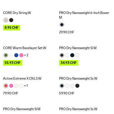
CORE Dry String W
PRO Dry Nanoweight 6-Inch Boxer 
Outlet
Recycled
M
8.95
CHF
29.90
CHF
CORE Warm Baselayer Set W
PRO Dry Nanoweight Sl W
Outlet
Outlet
Recycled
+ 
2
55.93
CHF
34.93
CHF
Active Extreme X CN LS W
PRO Dry Nanoweight Ss W
+ 
1
79.90
CHF
59.90
CHF
PRO Dry Nanoweight Sl M
PRO Dry Nanoweight Ss W
Recycled