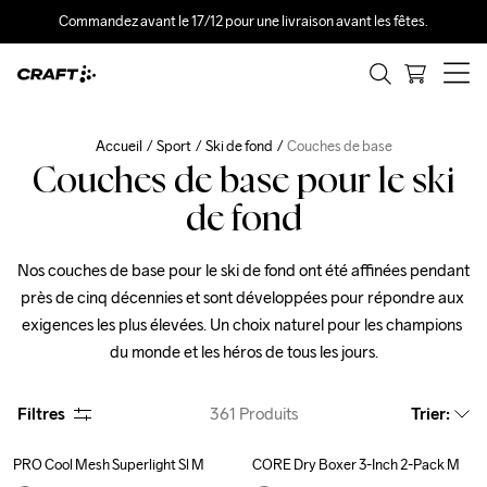
Commandez avant le 17/12 pour une livraison avant les fêtes.
Accueil
Sport
Ski de fond
Couches de base
Couches de base pour le ski
de fond
Nos couches de base pour le ski de fond ont été affinées pendant 
près de cinq décennies et sont développées pour répondre aux 
exigences les plus élevées. Un choix naturel pour les champions 
du monde et les héros de tous les jours.
Filtres
361
Produits
Trier
:
PRO Cool Mesh Superlight Sl M
CORE Dry Boxer 3-Inch 2-Pack M
Outlet
Recycled