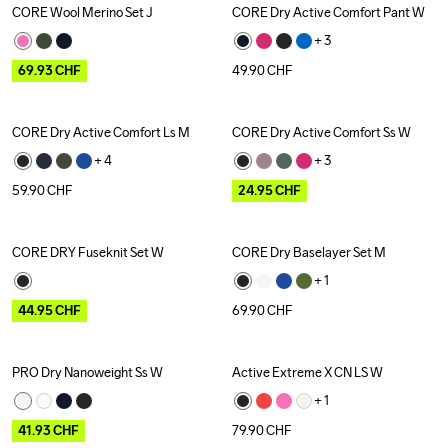
CORE Wool Merino Set J
CORE Dry Active Comfort Pant W
Outlet
+ 
3
69.93
CHF
49.90
CHF
CORE Dry Active Comfort Ls M
CORE Dry Active Comfort Ss W
Outlet
+ 
4
+ 
3
59.90
CHF
24.95
CHF
CORE DRY Fuseknit Set W
CORE Dry Baselayer Set M
Outlet
+ 
1
44.95
CHF
69.90
CHF
PRO Dry Nanoweight Ss W
Active Extreme X CN LS W
Outlet
+ 
1
41.93
CHF
79.90
CHF