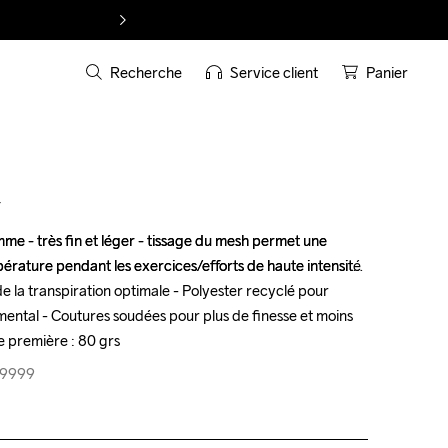
Recherche
Service client
Panier
T
e - très fin et léger - tissage du mesh permet une 
e - très fin et léger - tissage du mesh permet une 
érature pendant les exercices/efforts de haute intensité 
érature pendant les exercices/efforts de haute intensité 
e la transpiration optimale - Polyester recyclé pour 
e la transpiration optimale - Polyester recyclé pour 
ental - Coutures soudées pour plus de finesse et moins 
ental - Coutures soudées pour plus de finesse et moins 
e première : 80 grs
e première : 80 grs
-9999
-9999