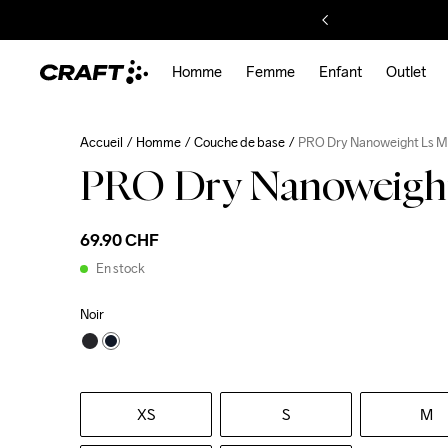
Homme
Femme
Enfant
Outlet
Accueil
Homme
Couche de base
PRO Dry Nanoweight Ls M
PRO Dry Nanoweigh
69.90 CHF
En stock
Noir
XS
S
M