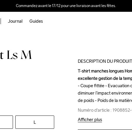
Commandez avant le 17/12 pour une livraison avant les fêtes.
Journal
Guides
t Ls M
DESCRIPTION DU PRODUI
T-shirt manches longues Homm
T-shirt manches longues Homm
excellente gestion de la temp
excellente gestion de la temp
- Coupe fittée - Evacuation d
- Coupe fittée - Evacuation d
diminuer l’impact environnem
diminuer l’impact environnem
de poids - Poids de la matièr
de poids - Poids de la matièr
Numéro d'article : 1908852
Numéro d'article : 1908852
Afficher plus
L