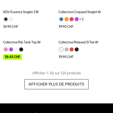
ADV Essence Singlet 2 M
Collective Cropped Singlet W
+ 
2
34.90
CHF
39.90
CHF
Collective Rib Tank Top W
Collective Relaxed Sl Tee W
Outlet
38.43
CHF
39.90
CHF
Afficher 1-36 sur 124 produits
AFFICHER PLUS DE PRODUITS