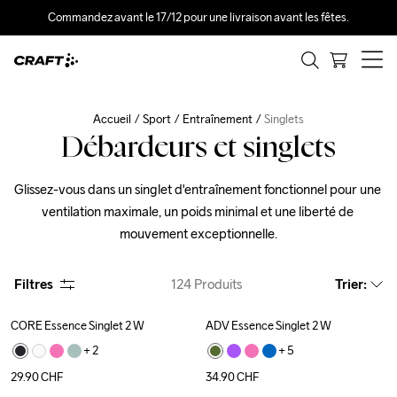
Commandez avant le 17/12 pour une livraison avant les fêtes.
Accueil
Sport
Entraînement
Singlets
Débardeurs et singlets
Glissez-vous dans un singlet d'entraînement fonctionnel pour une 
ventilation maximale, un poids minimal et une liberté de 
mouvement exceptionnelle.
Filtres
124
Produits
Trier
:
CORE Essence Singlet 2 W
ADV Essence Singlet 2 W
+ 
2
+ 
5
29.90
CHF
34.90
CHF