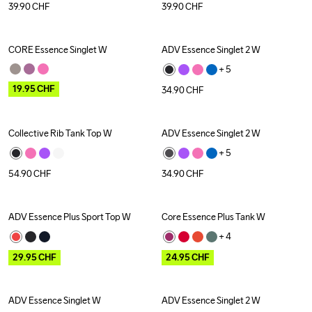
39.90
CHF
39.90
CHF
CORE Essence Singlet W
ADV Essence Singlet 2 W
Outlet
+ 
5
19.95
CHF
34.90
CHF
Collective Rib Tank Top W
ADV Essence Singlet 2 W
+ 
5
54.90
CHF
34.90
CHF
ADV Essence Plus Sport Top W
Core Essence Plus Tank W
Outlet
Outlet
+ 
4
29.95
CHF
24.95
CHF
ADV Essence Singlet W
ADV Essence Singlet 2 W
Outlet