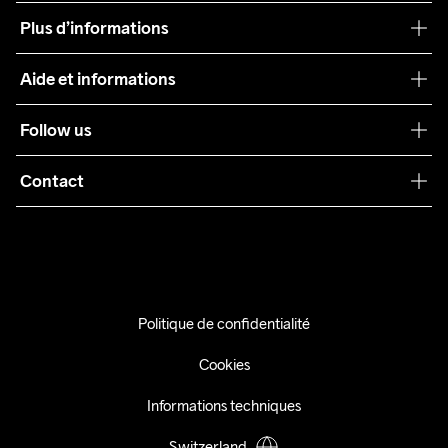
Notre philosophie
Plus d’informations
Craft Care Guide
Aide et informations
Teamwear
Service client
Follow us
Durabilité
Conditions générales
Collaborations
Contact
Retours
Presse
info@craftsportswear.ch
Expédition
+41 32 841 08 36
FAQ
Accessibility statement
Politique de confidentialité
Exercer mon droit de rétractation
Cookies
Informations techniques
Switzerland