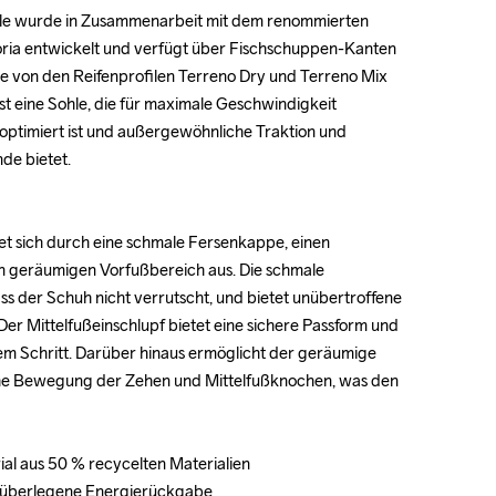
hle wurde in Zusammenarbeit mit dem renommierten 
hle wurde in Zusammenarbeit mit dem renommierten 
toria entwickelt und verfügt über Fischschuppen-Kanten 
toria entwickelt und verfügt über Fischschuppen-Kanten 
ie von den Reifenprofilen Terreno Dry und Terreno Mix 
ie von den Reifenprofilen Terreno Dry und Terreno Mix 
 ist eine Sohle, die für maximale Geschwindigkeit 
 ist eine Sohle, die für maximale Geschwindigkeit 
optimiert ist und außergewöhnliche Traktion und 
optimiert ist und außergewöhnliche Traktion und 
de bietet.

de bietet.

et sich durch eine schmale Fersenkappe, einen 
et sich durch eine schmale Fersenkappe, einen 
en geräumigen Vorfußbereich aus. Die schmale 
en geräumigen Vorfußbereich aus. Die schmale 
s der Schuh nicht verrutscht, und bietet unübertroffene 
s der Schuh nicht verrutscht, und bietet unübertroffene 
 Der Mittelfußeinschlupf bietet eine sichere Passform und 
 Der Mittelfußeinschlupf bietet eine sichere Passform und 
em Schritt. Darüber hinaus ermöglicht der geräumige 
em Schritt. Darüber hinaus ermöglicht der geräumige 
che Bewegung der Zehen und Mittelfußknochen, was den 
che Bewegung der Zehen und Mittelfußknochen, was den 
al aus 50 % recycelten Materialien

al aus 50 % recycelten Materialien

 überlegene Energierückgabe

 überlegene Energierückgabe
