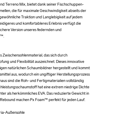
und Terreno Mix, bietet dank seiner Fischschuppen-
und Terreno Mix, bietet dank seiner Fischschuppen-
ellen, die für maximale Geschwindigkeit abseits der 
ellen, die für maximale Geschwindigkeit abseits der 
rgewöhnliche Traktion und Langlebigkeit auf jedem 
rgewöhnliche Traktion und Langlebigkeit auf jedem 
idigeres und komfortableres Erlebnis verfügt die 
idigeres und komfortableres Erlebnis verfügt die 
chere Version unseres federnden und 
chere Version unseres federnden und 
. 

. 

es Zwischensohlenmaterial, das sich durch 
es Zwischensohlenmaterial, das sich durch 
ng und Flexibilität auszeichnet. Dieses innovative 
ng und Flexibilität auszeichnet. Dieses innovative 
zigen natürlichen Schaumbildner hergestellt und kommt 
zigen natürlichen Schaumbildner hergestellt und kommt 
ittel aus, wodurch ein ungiftiger Herstellungsprozess 
ittel aus, wodurch ein ungiftiger Herstellungsprozess 
naus sind die Roh- und Fertigmaterialien vollständig 
naus sind die Roh- und Fertigmaterialien vollständig 
eistungsschaumstoff hat eine extrem niedrige Dichte 
eistungsschaumstoff hat eine extrem niedrige Dichte 
ichter als herkömmliches EVA. Das reduzierte Gewicht in 
ichter als herkömmliches EVA. Das reduzierte Gewicht in 
 Rebound machen Px Foam™ perfekt für jeden Lauf.

 Rebound machen Px Foam™ perfekt für jeden Lauf.

oria-Außensohle

oria-Außensohle
