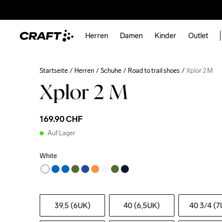
Herren
Damen
Kinder
Outlet
Startseite
Herren
Schuhe
Road to trail shoes
Xplor 2 M
Xplor 2 M
169.90 CHF
Auf Lager
White
39,5 (6UK)
40 (6,5UK)
40 3
/4 (