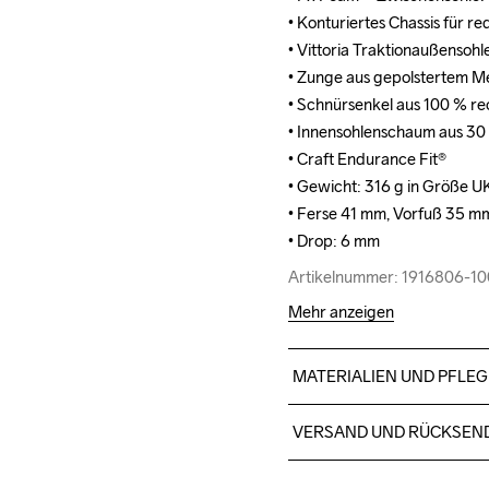
• Konturiertes Chassis für 
• Konturiertes Chassis für 
• Vittoria Traktionaußensohl
• Vittoria Traktionaußensohl
• Zunge aus gepolstertem Mes
• Zunge aus gepolstertem Mes
• Schnürsenkel aus 100 % rec
• Schnürsenkel aus 100 % rec
• Innensohlenschaum aus 30 
• Innensohlenschaum aus 30 
• Craft Endurance Fit®

• Craft Endurance Fit®

• Gewicht: 316 g in Größe UK
• Gewicht: 316 g in Größe UK
• Ferse 41 mm, Vorfuß 35 mm 
• Ferse 41 mm, Vorfuß 35 mm 
• Drop: 6 mm
• Drop: 6 mm
Artikelnummer: 1916806-1
Artikelnummer: 1916806-1
Mehr anzeigen
MATERIALIEN UND PFLEG
Upper 52% Polyester (recyc
VERSAND UND RÜCKSEN
Polyurethan, Lining 100% Po
Insole Board 100% Polyester
Für Bestellungen unter die