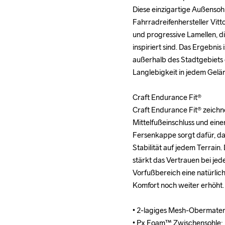
Diese einzigartige Außenso
Diese einzigartige Außenso
Fahrradreifenhersteller Vit
Fahrradreifenhersteller Vit
und progressive Lamellen, d
und progressive Lamellen, d
inspiriert sind. Das Ergebnis
inspiriert sind. Das Ergebnis
außerhalb des Stadtgebiets 
außerhalb des Stadtgebiets 
Langlebigkeit in jedem Gelän
Langlebigkeit in jedem Gelän
Craft Endurance Fit®

Craft Endurance Fit®

Craft Endurance Fit® zeichn
Craft Endurance Fit® zeichn
Mittelfußeinschluss und ein
Mittelfußeinschluss und ein
Fersenkappe sorgt dafür, das
Fersenkappe sorgt dafür, das
Stabilität auf jedem Terrain.
Stabilität auf jedem Terrain.
stärkt das Vertrauen bei jed
stärkt das Vertrauen bei jed
Vorfußbereich eine natürli
Vorfußbereich eine natürli
Komfort noch weiter erhöht.

Komfort noch weiter erhöht.

• 2-lagiges Mesh-Obermateri
• 2-lagiges Mesh-Obermateri
• Px Foam™ Zwischensohle:
• Px Foam™ Zwischensohle: