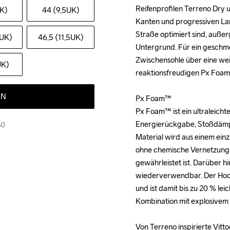
Reifenprofilen Terreno Dry 
Reifenprofilen Terreno Dry 
UK)
44 (9,5UK)
Kanten und progressiven Lam
Kanten und progressiven Lam
Straße optimiert sind, auße
Straße optimiert sind, auße
1UK)
46,5 (11,5UK)
Untergrund. Für ein geschme
Untergrund. Für ein geschme
Zwischensohle über eine wei
Zwischensohle über eine wei
UK)
reaktionsfreudigen Px Foam™
reaktionsfreudigen Px Foam™
EN
Px Foam™

Px Foam™

Px Foam™ ist ein ultraleicht
Px Foam™ ist ein ultraleicht
Energierückgabe, Stoßdämpfu
Energierückgabe, Stoßdämpfu
50
Material wird aus einem ein
Material wird aus einem ein
ohne chemische Vernetzungsm
ohne chemische Vernetzungsm
gewährleistet ist. Darüber hi
gewährleistet ist. Darüber hi
wiederverwendbar. Der Hochl
wiederverwendbar. Der Hochl
und ist damit bis zu 20 % le
und ist damit bis zu 20 % le
Kombination mit explosivem
Kombination mit explosivem
Von Terreno inspirierte Vitt
Von Terreno inspirierte Vitt