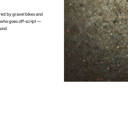
red by gravel bikes and 
r who goes off-script — 
und. 