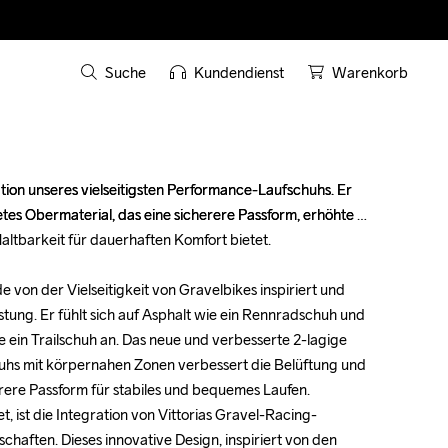
Suche
Kundendienst
Warenkorb
ation unseres vielseitigsten Performance-Laufschuhs. Er 
ation unseres vielseitigsten Performance-Laufschuhs. Er 
etes Obermaterial, das eine sicherere Passform, erhöhte 
etes Obermaterial, das eine sicherere Passform, erhöhte 
ltbarkeit für dauerhaften Komfort bietet.

ltbarkeit für dauerhaften Komfort bietet.

 von der Vielseitigkeit von Gravelbikes inspiriert und 
 von der Vielseitigkeit von Gravelbikes inspiriert und 
stung. Er fühlt sich auf Asphalt wie ein Rennradschuh und 
stung. Er fühlt sich auf Asphalt wie ein Rennradschuh und 
ein Trailschuh an. Das neue und verbesserte 2-lagige 
ein Trailschuh an. Das neue und verbesserte 2-lagige 
hs mit körpernahen Zonen verbessert die Belüftung und 
hs mit körpernahen Zonen verbessert die Belüftung und 
rere Passform für stabiles und bequemes Laufen.

rere Passform für stabiles und bequemes Laufen.

, ist die Integration von Vittorias Gravel-Racing-
, ist die Integration von Vittorias Gravel-Racing-
chaften. Dieses innovative Design, inspiriert von den 
chaften. Dieses innovative Design, inspiriert von den 