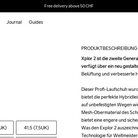
Free delivery above 50 CHF
Journal
Guides
PRODUKTBESCHREIBUNG
Xplor 2 ist die zweite Gener
Xplor 2 ist die zweite Gener
verfügt über ein neu gestalt
verfügt über ein neu gestalt
Belüftung und verbesserte Ha
Belüftung und verbesserte Ha
Dieser Profi-Laufschuh wurde
Dieser Profi-Laufschuh wurde
bietet die perfekte Hybridlei
bietet die perfekte Hybridlei
auf unbefestigten Wegen wie 
auf unbefestigten Wegen wie 
Mesh-Obermaterial des Schu
Mesh-Obermaterial des Schu
bietet eine engere und siche
bietet eine engere und siche
7UK)
41,5 (7,5UK)
Was den Explor 2 auszeichnet
Was den Explor 2 auszeichnet
Technologie für Weltmeisters
Technologie für Weltmeisters