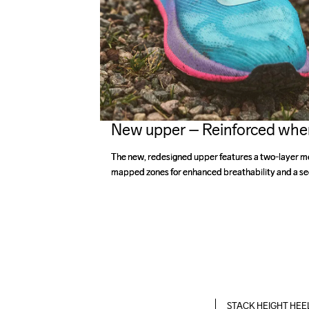
New upper – Reinforced where
The new, redesigned upper features a two-layer m
The new, redesigned upper features a two-layer m
mapped zones for enhanced breathability and a secu
mapped zones for enhanced breathability and a secu
STACK HEIGHT HEE