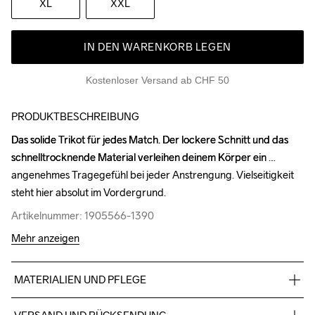
XL
XXL
IN DEN WARENKORB LEGEN
Kostenloser Versand ab CHF 50
PRODUKTBESCHREIBUNG
Das solide Trikot für jedes Match. Der lockere Schnitt und das 
Das solide Trikot für jedes Match. Der lockere Schnitt und das 
schnelltrocknende Material verleihen deinem Körper ein 
schnelltrocknende Material verleihen deinem Körper ein 
angenehmes Tragegefühl bei jeder Anstrengung. Vielseitigkeit 
angenehmes Tragegefühl bei jeder Anstrengung. Vielseitigkeit 
steht hier absolut im Vordergrund.
steht hier absolut im Vordergrund.
Artikelnummer: 1905566-1390
Artikelnummer: 1905566-1390
Mehr anzeigen
MATERIALIEN UND PFLEGE
100% Polyester