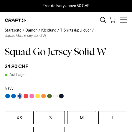
Free delivery above 50 CHF
Startseite
Damen
Kleidung
T-Shirts & pullover
Squad Go Jersey Solid W
Squad Go Jersey Solid W
24.90 CHF
Auf Lager
Navy
XS
S
M
L