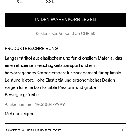
XL
XXL
IN DEN WARENKORB LEGEN
Kostenloser Versand ab CHF 50
PRODUKTBESCHREIBUNG
Langarmtrikot aus elastischem und funktionellem Material, das 
Langarmtrikot aus elastischem und funktionellem Material, das 
einen effizienten Feuchtigkeitstransport und ein 
einen effizienten Feuchtigkeitstransport und ein 
hervorragendes Körpertemperaturmanagement für optimale 
hervorragendes Körpertemperaturmanagement für optimale 
Leistung bietet. Hohe Elastizität und ergonomisches Design 
Leistung bietet. Hohe Elastizität und ergonomisches Design 
sorgen für eine komfortable Passform und große 
sorgen für eine komfortable Passform und große 
Bewegungsfreiheit.
Bewegungsfreiheit.
Artikelnummer: 1906884-9999
Artikelnummer: 1906884-9999
Mehr anzeigen
MATERIALIEN UND PFLEGE