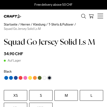
Free delivery above 50 CHF
Startseite
Herren
Kleidung
T-Shirts & Pullover
Squad Go Jersey Solid Ls M
Squad Go Jersey Solid Ls M
34.90 CHF
Auf Lager
Black
XS
S
M
L