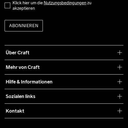
Klick hier um die 
Nutzungsbedingungen
 zu 
akzeptieren
ABONNIEREN
Über Craft
Unsere Philosophie
Mehr von Craft
Nachhaltigkeit
Craft Care Guide
Hilfe & Informationen
Teamwear
Kaufbedingungen
Sozialen links
Zusammenarbeit
Retouren
Press
Kontakt
Kundendienst
info@craftsportswear.ch
FAQ