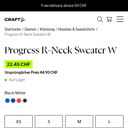
Free delivery above 50 CHF
Startseite
Damen
Kleidung
Hoodies & Sweatshirts
Progress R-Neck Sweater W
Progress R-Neck Sweater W
Outlet
22.45 CHF
Ursprünglicher Preis
44.90 CHF
Auf Lager
Black/White
XS
S
M
L