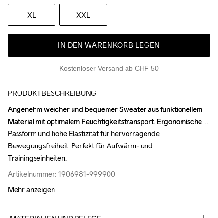
XL
XXL
IN DEN WARENKORB LEGEN
Kostenloser Versand ab CHF 50
PRODUKTBESCHREIBUNG
Angenehm weicher und bequemer Sweater aus funktionellem 
Angenehm weicher und bequemer Sweater aus funktionellem 
Material mit optimalem Feuchtigkeitstransport. Ergonomische 
Material mit optimalem Feuchtigkeitstransport. Ergonomische 
Passform und hohe Elastizität für hervorragende 
Passform und hohe Elastizität für hervorragende 
Bewegungsfreiheit. Perfekt für Aufwärm- und 
Bewegungsfreiheit. Perfekt für Aufwärm- und 
Trainingseinheiten.
Trainingseinheiten.
Artikelnummer: 1906981-999900
Artikelnummer: 1906981-999900
Mehr anzeigen