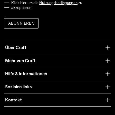
Klick hier um die 
Nutzungsbedingungen
 zu 
akzeptieren
ABONNIEREN
Über Craft
Unsere Philosophie
Mehr von Craft
Nachhaltigkeit
Craft Care Guide
Hilfe & Informationen
Teamwear
Kaufbedingungen
Sozialen links
Zusammenarbeit
Retouren
Press
Kontakt
Kundendienst
info@craftsportswear.ch
FAQ