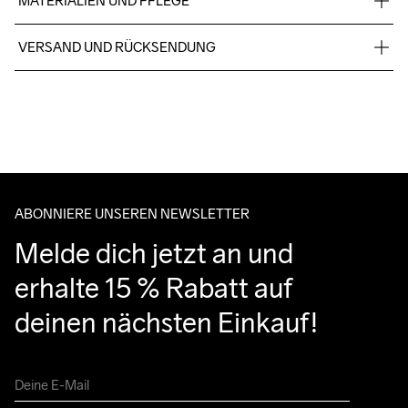
MATERIALIEN UND PFLEGE
Material 1: 100% Polyester Material 2: 96% Polyester 4% 
VERSAND UND RÜCKSENDUNG
Elastan
Für Bestellungen unter diesem Betrag berechnen wir CHF 9.
Wir arbeiten mit DHL zusammen, die tagsüber liefern.
Bitte gib eine Adresse an, unter der du das Paket tagsüber 
entgegennehmen kannst.
ABONNIERE UNSEREN NEWSLETTER
Melde dich jetzt an und 
erhalte 15 % Rabatt auf 
deinen nächsten Einkauf!