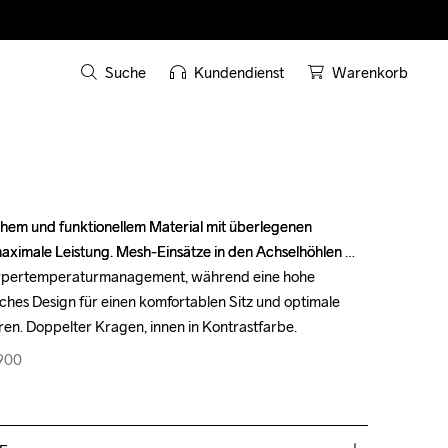
Suche
Kundendienst
Warenkorb
schem und funktionellem Material mit überlegenen 
schem und funktionellem Material mit überlegenen 
maximale Leistung. Mesh-Einsätze in den Achselhöhlen 
maximale Leistung. Mesh-Einsätze in den Achselhöhlen 
 Körpertemperaturmanagement, während eine hohe 
 Körpertemperaturmanagement, während eine hohe 
sches Design für einen komfortablen Sitz und optimale 
sches Design für einen komfortablen Sitz und optimale 
en. Doppelter Kragen, innen in Kontrastfarbe.
en. Doppelter Kragen, innen in Kontrastfarbe.
900
900