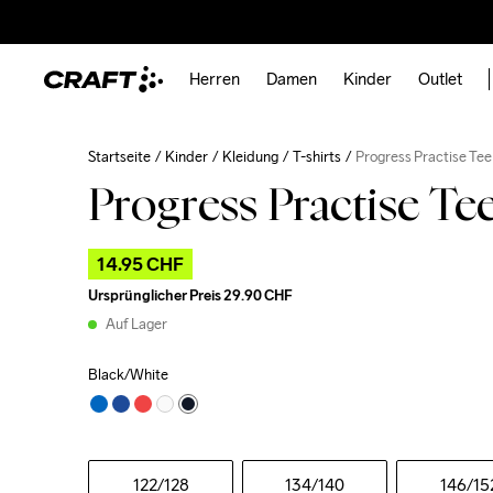
Herren
Damen
Kinder
Outlet
Startseite
Kinder
Kleidung
T-shirts
Progress Practise Tee
Progress Practise Tee
14.95 CHF
Ursprünglicher Preis
29.90 CHF
Auf Lager
Black/White
122
/128
134
/140
146
/15