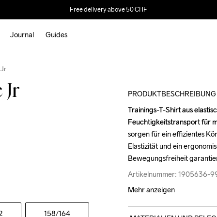
Free delivery above 50 CHF
Journal
Guides
Outlet
 Jr
 Jr
PRODUKTBESCHREIBUNG
Trainings-T-Shirt aus elasti
Trainings-T-Shirt aus elasti
Feuchtigkeitstransport für 
Feuchtigkeitstransport für 
sorgen für ein effizientes
sorgen für ein effizientes
Elastizität und ein ergonomi
Elastizität und ein ergonomi
Bewegungsfreiheit garantier
Bewegungsfreiheit garantier
Artikelnummer: 1905636-9
Artikelnummer: 1905636-9
Mehr anzeigen
2
158
/164