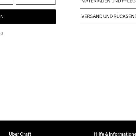
MATERIALIEN UND PFLEG
Material 1: 100% Polyester 
VERSAND UND RÜCKSEN
EN
Für Bestellungen unter die
50
Wir arbeiten mit DHL zusamm
Bitte gib eine Adresse an,
Über Craft
Hilfe & Information