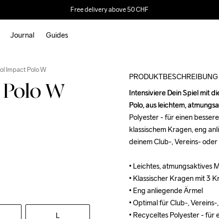
Free delivery above 50 CHF
Journal
Guides
Outlet
ol Impact Polo W
PRODUKTBESCHREIBUNG
 Polo W
Intensiviere Dein Spiel mit 
Intensiviere Dein Spiel mit 
Polo, aus leichtem, atmungs
Polo, aus leichtem, atmungs
Polyester - für einen besse
Polyester - für einen besse
klassischem Kragen, eng anli
klassischem Kragen, eng anli
deinem Club-, Vereins- oder
deinem Club-, Vereins- oder
• Leichtes, atmungsaktives Ma
• Leichtes, atmungsaktives Ma
• Klassischer Kragen mit 3 K
• Klassischer Kragen mit 3 K
• Eng anliegende Ärmel

• Eng anliegende Ärmel

• Optimal für Club-, Vereins
• Optimal für Club-, Vereins
• Recyceltes Polyester - fü
• Recyceltes Polyester - fü
L