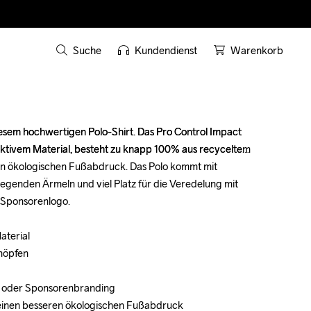
Suche
Kundendienst
Warenkorb
diesem hochwertigen Polo-Shirt. Das Pro Control Impact 
diesem hochwertigen Polo-Shirt. Das Pro Control Impact 
aktivem Material, besteht zu knapp 100% aus recyceltem 
aktivem Material, besteht zu knapp 100% aus recyceltem 
ren ökologischen Fußabdruck. Das Polo kommt mit 
ren ökologischen Fußabdruck. Das Polo kommt mit 
egenden Ärmeln und viel Platz für die Veredelung mit 
egenden Ärmeln und viel Platz für die Veredelung mit 
 Sponsorenlogo.

 Sponsorenlogo.

terial

terial

nöpfen

nöpfen

-, oder Sponsorenbranding

-, oder Sponsorenbranding

r einen besseren ökologischen Fußabdruck
r einen besseren ökologischen Fußabdruck