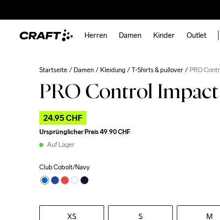
Herren
Damen
Kinder
Outlet
Startseite
Damen
Kleidung
T-Shirts & pullover
PRO Contr
PRO Control Impact
24.95 CHF
Ursprünglicher Preis
49.90 CHF
Auf Lager
Club Cobolt/Navy
XS
S
M