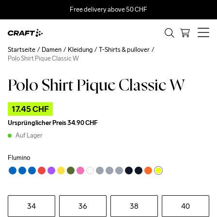
Free delivery above 50 CHF
Startseite
Damen
Kleidung
T-Shirts & pullover
Polo Shirt Pique Classic W
Polo Shirt Pique Classic W
Outlet
17.45 CHF
Ursprünglicher Preis
34.90 CHF
Auf Lager
Flumino
34
36
38
40