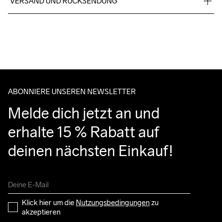
VERSAND UND RÜCKSENDUNG
Für Bestellungen unter diesem Betrag berechnen wir CHF 9.
Maschinenwäsche 
Wir arbeiten mit DHL zusammen, die tagsüber liefern.
bei 40 Grad.
Bitte gib eine Adresse an, unter der du das Paket tagsüber 
entgegennehmen kannst.
ABONNIERE UNSEREN NEWSLETTER
Melde dich jetzt an und 
erhalte 15 % Rabatt auf 
deinen nächsten Einkauf!
Klick hier um die 
Nutzungsbedingungen
 zu 
akzeptieren