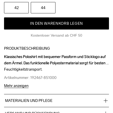
42
44
IN DEN WARENKORB LEGEN
Kostenloser Versand ab CHF 50
PRODUKTBESCHREIBUNG
Klassisches Poloshirt mit bequemer Passform und Sticklogo auf 
Klassisches Poloshirt mit bequemer Passform und Sticklogo auf 
dem Ärmel. Das funktionelle Polyestermaterial sorgt für besten 
dem Ärmel. Das funktionelle Polyestermaterial sorgt für besten 
Feuchtigkeitstransport.
Feuchtigkeitstransport.
Artikelnummer: 192467-851000
Artikelnummer: 192467-851000
Mehr anzeigen
MATERIALIEN UND PFLEGE