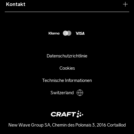
Press
Kontakt
Kundendienst
info@craftsportswear.ch
FAQ
+41 32 841 08 36
Accessibility statement
Kauf widerrufen
Datenschutzrichtlinie
Cookies
Technische Informationen
Switzerland
New Wave Group SA, Chemin des Polonais 3, 2016 Cortaillod