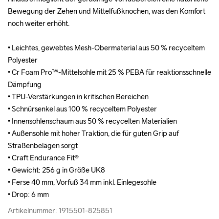
Bewegung der Zehen und Mittelfußknochen, was den Komfort 
Bewegung der Zehen und Mittelfußknochen, was den Komfort 
noch weiter erhöht.

noch weiter erhöht.

• Leichtes, gewebtes Mesh-Obermaterial aus 50 % recyceltem 
• Leichtes, gewebtes Mesh-Obermaterial aus 50 % recyceltem 
Polyester 

Polyester 

• Cr Foam Pro™-Mittelsohle mit 25 % PEBA für reaktionsschnelle 
• Cr Foam Pro™-Mittelsohle mit 25 % PEBA für reaktionsschnelle 
Dämpfung

Dämpfung

• TPU-Verstärkungen in kritischen Bereichen

• TPU-Verstärkungen in kritischen Bereichen

• Schnürsenkel aus 100 % recyceltem Polyester

• Schnürsenkel aus 100 % recyceltem Polyester

• Innensohlenschaum aus 50 % recycelten Materialien

• Innensohlenschaum aus 50 % recycelten Materialien

• Außensohle mit hoher Traktion, die für guten Grip auf 
• Außensohle mit hoher Traktion, die für guten Grip auf 
Straßenbelägen sorgt

Straßenbelägen sorgt

• Craft Endurance Fit® 

• Craft Endurance Fit® 

• Gewicht: 256 g in Größe UK8

• Gewicht: 256 g in Größe UK8

• Ferse 40 mm, Vorfuß 34 mm inkl. Einlegesohle

• Ferse 40 mm, Vorfuß 34 mm inkl. Einlegesohle

• Drop: 6 mm
• Drop: 6 mm
Artikelnummer: 1915501-825851
Artikelnummer: 1915501-825851