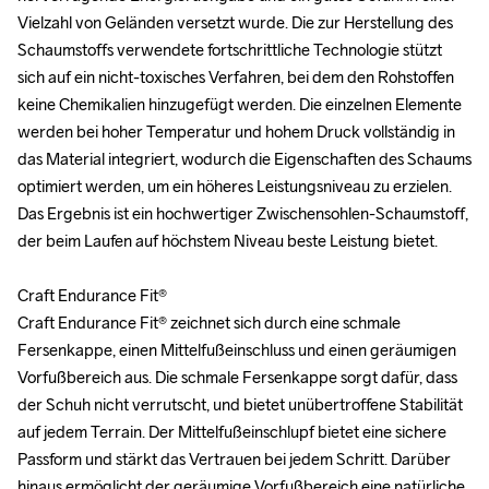
Vielzahl von Geländen versetzt wurde. Die zur Herstellung des 
Vielzahl von Geländen versetzt wurde. Die zur Herstellung des 
Schaumstoffs verwendete fortschrittliche Technologie stützt 
Schaumstoffs verwendete fortschrittliche Technologie stützt 
sich auf ein nicht-toxisches Verfahren, bei dem den Rohstoffen 
sich auf ein nicht-toxisches Verfahren, bei dem den Rohstoffen 
keine Chemikalien hinzugefügt werden. Die einzelnen Elemente 
keine Chemikalien hinzugefügt werden. Die einzelnen Elemente 
werden bei hoher Temperatur und hohem Druck vollständig in 
werden bei hoher Temperatur und hohem Druck vollständig in 
das Material integriert, wodurch die Eigenschaften des Schaums 
das Material integriert, wodurch die Eigenschaften des Schaums 
optimiert werden, um ein höheres Leistungsniveau zu erzielen. 
optimiert werden, um ein höheres Leistungsniveau zu erzielen. 
Das Ergebnis ist ein hochwertiger Zwischensohlen-Schaumstoff, 
Das Ergebnis ist ein hochwertiger Zwischensohlen-Schaumstoff, 
der beim Laufen auf höchstem Niveau beste Leistung bietet.

der beim Laufen auf höchstem Niveau beste Leistung bietet.

Craft Endurance Fit®

Craft Endurance Fit®

Craft Endurance Fit® zeichnet sich durch eine schmale 
Craft Endurance Fit® zeichnet sich durch eine schmale 
Fersenkappe, einen Mittelfußeinschluss und einen geräumigen 
Fersenkappe, einen Mittelfußeinschluss und einen geräumigen 
Vorfußbereich aus. Die schmale Fersenkappe sorgt dafür, dass 
Vorfußbereich aus. Die schmale Fersenkappe sorgt dafür, dass 
der Schuh nicht verrutscht, und bietet unübertroffene Stabilität 
der Schuh nicht verrutscht, und bietet unübertroffene Stabilität 
auf jedem Terrain. Der Mittelfußeinschlupf bietet eine sichere 
auf jedem Terrain. Der Mittelfußeinschlupf bietet eine sichere 
Passform und stärkt das Vertrauen bei jedem Schritt. Darüber 
Passform und stärkt das Vertrauen bei jedem Schritt. Darüber 
hinaus ermöglicht der geräumige Vorfußbereich eine natürliche 
hinaus ermöglicht der geräumige Vorfußbereich eine natürliche 