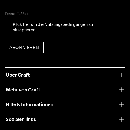
Klick hier um die 
Nutzungsbedingungen
 zu 
akzeptieren
ABONNIEREN
Über Craft
Unsere Philosophie
Mehr von Craft
Nachhaltigkeit
Craft Care Guide
Hilfe & Informationen
Teamwear
Kaufbedingungen
Sozialen links
Zusammenarbeit
Retouren