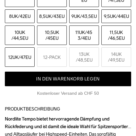
EU
/41,5EU
8UK
/42EU
8,5UK
/43EU
9UK
/43,5EU
9,5UK
/44EU
10UK
10,5UK
11UK
/45 
11,5UK
/44,5EU
/45EU
3/4EU
/46,5EU
13UK
14UK
12UK
/47EU
12-PACK
/48,5EU
/49,5EU
IN DEN WARENKORB LEGEN
Kostenloser Versand ab CHF 50
PRODUKTBESCHREIBUNG
Nordlite Tempo bietet hervorragende Dämpfung und 
Nordlite Tempo bietet hervorragende Dämpfung und 
Rückfederung und ist damit die ideale Wahl für Spitzensportler 
Rückfederung und ist damit die ideale Wahl für Spitzensportler 
und Alltagsläufer bei Highspeed-Einheiten. Das sorgfältig 
und Alltagsläufer bei Highspeed-Einheiten. Das sorgfältig 