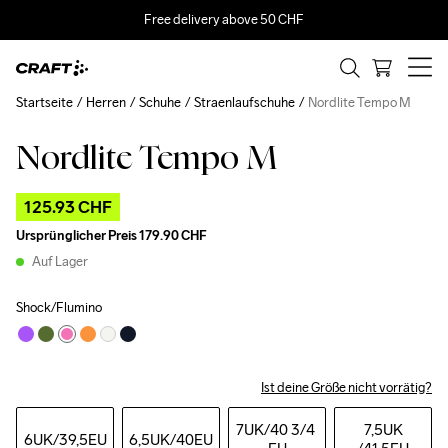
Free delivery above 50 CHF
Startseite
Herren
Schuhe
Straenlaufschuhe
Nordlite Tempo M
Nordlite Tempo M
Outlet
125.93 CHF
Ursprünglicher Preis
179.90 CHF
Auf Lager
Shock/Flumino
Ist deine Größe nicht vorrätig?
7UK
/40 3/4 
7,5UK
6UK
/39,5EU
6,5UK
/40EU