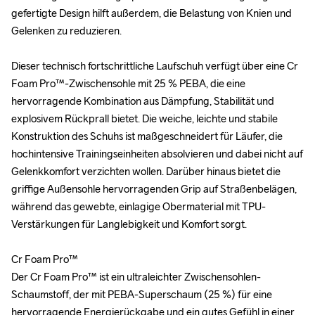
gefertigte Design hilft außerdem, die Belastung von Knien und 
gefertigte Design hilft außerdem, die Belastung von Knien und 
Gelenken zu reduzieren.

Gelenken zu reduzieren.

Dieser technisch fortschrittliche Laufschuh verfügt über eine Cr 
Dieser technisch fortschrittliche Laufschuh verfügt über eine Cr 
Foam Pro™-Zwischensohle mit 25 % PEBA, die eine 
Foam Pro™-Zwischensohle mit 25 % PEBA, die eine 
hervorragende Kombination aus Dämpfung, Stabilität und 
hervorragende Kombination aus Dämpfung, Stabilität und 
explosivem Rückprall bietet. Die weiche, leichte und stabile 
explosivem Rückprall bietet. Die weiche, leichte und stabile 
Konstruktion des Schuhs ist maßgeschneidert für Läufer, die 
Konstruktion des Schuhs ist maßgeschneidert für Läufer, die 
hochintensive Trainingseinheiten absolvieren und dabei nicht auf 
hochintensive Trainingseinheiten absolvieren und dabei nicht auf 
Gelenkkomfort verzichten wollen. Darüber hinaus bietet die 
Gelenkkomfort verzichten wollen. Darüber hinaus bietet die 
griffige Außensohle hervorragenden Grip auf Straßenbelägen, 
griffige Außensohle hervorragenden Grip auf Straßenbelägen, 
während das gewebte, einlagige Obermaterial mit TPU-
während das gewebte, einlagige Obermaterial mit TPU-
Verstärkungen für Langlebigkeit und Komfort sorgt.

Verstärkungen für Langlebigkeit und Komfort sorgt.

Cr Foam Pro™

Cr Foam Pro™

Der Cr Foam Pro™ ist ein ultraleichter Zwischensohlen-
Der Cr Foam Pro™ ist ein ultraleichter Zwischensohlen-
Schaumstoff, der mit PEBA-Superschaum (25 %) für eine 
Schaumstoff, der mit PEBA-Superschaum (25 %) für eine 
hervorragende Energierückgabe und ein gutes Gefühl in einer 
hervorragende Energierückgabe und ein gutes Gefühl in einer 