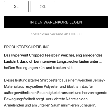
XL
2XL
IN DEN WARENKORB LEGEN
Kostenloser Versand ab CHF 50
PRODUKTBESCHREIBUNG
Das Hypervent Cropped Tee ist ein weiches, eng anliegendes 
Das Hypervent Cropped Tee ist ein weiches, eng anliegendes 
Laufshirt, das dich bei intensiven Langstreckenläufen unter 
Laufshirt, das dich bei intensiven Langstreckenläufen unter 
heißen Bedingungen kühl und trocken hält.

heißen Bedingungen kühl und trocken hält.

Dieses leistungsstarke Shirt besteht aus einem weichen Jersey-
Dieses leistungsstarke Shirt besteht aus einem weichen Jersey-
Material aus recyceltem Polyester und Elasthan, das für 
Material aus recyceltem Polyester und Elasthan, das für 
außergewöhnlichen Feuchtigkeitstransport und hervorragende 
außergewöhnlichen Feuchtigkeitstransport und hervorragende 
Bewegungsfreiheit sorgt. Verklebtete Nähte an den 
Bewegungsfreiheit sorgt. Verklebtete Nähte an den 
Ärmelenden und am unteren Saum minimieren Scheuern.

Ärmelenden und am unteren Saum minimieren Scheuern.
