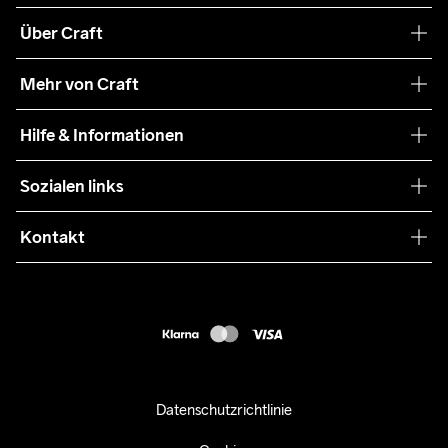
Über Craft
Unsere Philosophie
Mehr von Craft
Nachhaltigkeit
Craft Care Guide
Hilfe & Informationen
Teamwear
Kaufbedingungen
Sozialen links
Zusammenarbeit
Retouren
Press
Kontakt
Kundendienst
info@craftsportswear.ch
FAQ
+41 32 841 08 36
Accessibility statement
Kauf widerrufen
Datenschutzrichtlinie