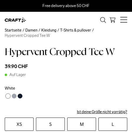
Free delivery above 50 CHF
Startseite
Damen
Kleidung
T-Shirts & pullover
Hypervent Cropped Tee W
Hypervent Cropped Tee W
39.90 CHF
Auf Lager
White
Ist deine Größe nicht vorrätig?
XS
S
M
L