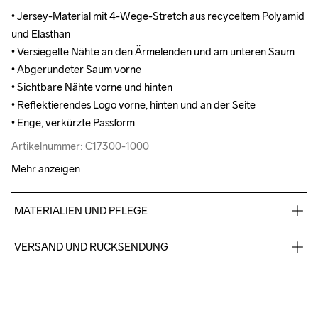
• Jersey-Material mit 4-Wege-Stretch aus recyceltem Polyamid 
• Jersey-Material mit 4-Wege-Stretch aus recyceltem Polyamid 
und Elasthan

und Elasthan

• Versiegelte Nähte an den Ärmelenden und am unteren Saum

• Versiegelte Nähte an den Ärmelenden und am unteren Saum

• Abgerundeter Saum vorne

• Abgerundeter Saum vorne

• Sichtbare Nähte vorne und hinten

• Sichtbare Nähte vorne und hinten

• Reflektierendes Logo vorne, hinten und an der Seite

• Reflektierendes Logo vorne, hinten und an der Seite

• Enge, verkürzte Passform
• Enge, verkürzte Passform
Artikelnummer: C17300-1000
Artikelnummer: C17300-1000
Mehr anzeigen
MATERIALIEN UND PFLEGE
81% Polyester recyclé

VERSAND UND RÜCKSENDUNG
 19% Élasthanne
Für Bestellungen unter diesem Betrag berechnen wir CHF 9.
Wir arbeiten mit DHL zusammen, die tagsüber liefern.
Bitte gib eine Adresse an, unter der du das Paket tagsüber 