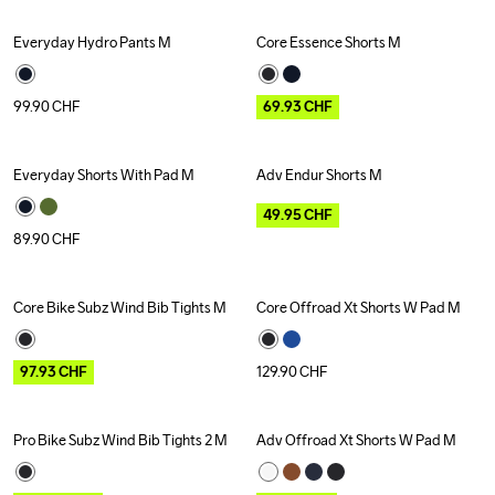
Everyday Hydro Pants M
Core Essence Shorts M
Outlet
Recycled
99.90
CHF
69.93
CHF
Everyday Shorts With Pad M
Adv Endur Shorts M
Outlet
49.95
CHF
89.90
CHF
Core Bike Subz Wind Bib Tights M
Core Offroad Xt Shorts W Pad M
Outlet
Recycled
97.93
CHF
129.90
CHF
Pro Bike Subz Wind Bib Tights 2 M
Adv Offroad Xt Shorts W Pad M
Outlet
Outlet