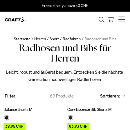
Free delivery above 50 CHF
Startseite
Herren
Sport
Radfahren
Radhosen und Bibs
Radhosen und Bibs für
Herren
Leicht, robust und äußerst bequem. Entdecken Sie die nächste 
Generation hochwertiger Radlerhosen.
Filter
69
Produkte
Sortieren
:
Balance Shorts M
Core Essence Bib Shorts M
Outlet
Outlet
Recycled
39.95
CHF
83.93
CHF