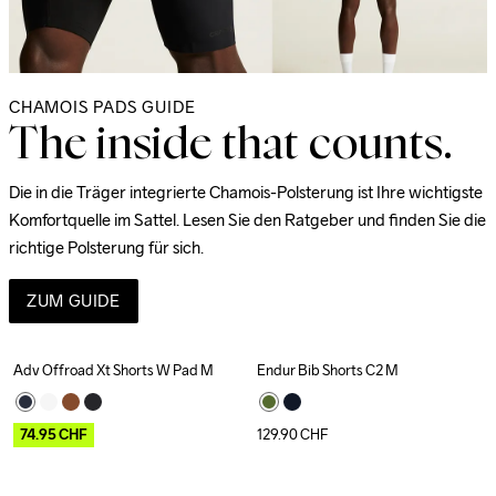
CHAMOIS PADS GUIDE
The inside that counts.
Die in die Träger integrierte Chamois-Polsterung ist Ihre wichtigste 
Komfortquelle im Sattel. Lesen Sie den Ratgeber und finden Sie die 
richtige Polsterung für sich.
ZUM GUIDE
Adv Offroad Xt Shorts W Pad M
Endur Bib Shorts C2 M
Outlet
74.95
CHF
129.90
CHF