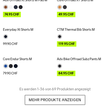
Adv Offroad Xt Shorts W Pad M
Core Offroad XT Shorts M
Outlet
Outlet
74.95
CHF
49.95
CHF
Everyday Xt Shorts M
CTM Thermal Bib Shorts M
Outlet
99.90
CHF
119.95
CHF
Core Endur Shorts M
Adv Bike Offroad Subz Pants M
Outlet
79.90
CHF
84.95
CHF
Es werden 1-36 von 69 Produkten angezeigt
MEHR PRODUKTE ANZEIGEN