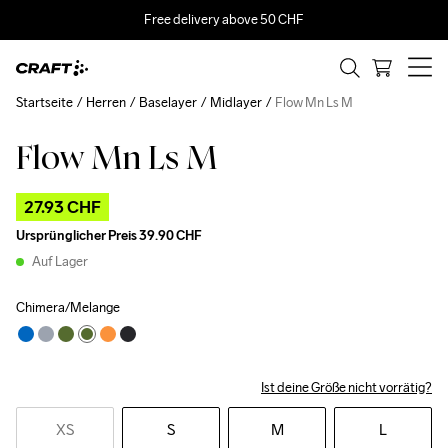
Free delivery above 50 CHF
Startseite
Herren
Baselayer
Midlayer
Flow Mn Ls M
Flow Mn Ls M
Outlet
27.93 CHF
Ursprünglicher Preis
39.90 CHF
Auf Lager
Chimera/Melange
Ist deine Größe nicht vorrätig?
XS
S
M
L