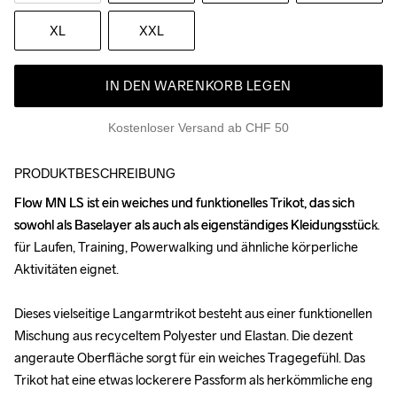
XL
XXL
IN DEN WARENKORB LEGEN
Kostenloser Versand ab CHF 50
PRODUKTBESCHREIBUNG
Flow MN LS ist ein weiches und funktionelles Trikot, das sich 
Flow MN LS ist ein weiches und funktionelles Trikot, das sich 
sowohl als Baselayer als auch als eigenständiges Kleidungsstück 
sowohl als Baselayer als auch als eigenständiges Kleidungsstück 
für Laufen, Training, Powerwalking und ähnliche körperliche 
für Laufen, Training, Powerwalking und ähnliche körperliche 
Aktivitäten eignet.

Aktivitäten eignet.

Dieses vielseitige Langarmtrikot besteht aus einer funktionellen 
Dieses vielseitige Langarmtrikot besteht aus einer funktionellen 
Mischung aus recyceltem Polyester und Elastan. Die dezent 
Mischung aus recyceltem Polyester und Elastan. Die dezent 
angeraute Oberfläche sorgt für ein weiches Tragegefühl. Das 
angeraute Oberfläche sorgt für ein weiches Tragegefühl. Das 
Trikot hat eine etwas lockerere Passform als herkömmliche eng 
Trikot hat eine etwas lockerere Passform als herkömmliche eng 