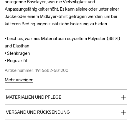
anliegende Baselayer, was die Vielseitigkeit und 
anliegende Baselayer, was die Vielseitigkeit und 
Anpassungsfähigkeit erhöht. Es kann alleine oder unter einer 
Anpassungsfähigkeit erhöht. Es kann alleine oder unter einer 
Jacke oder einem Midlayer-Shirt getragen werden, um bei 
Jacke oder einem Midlayer-Shirt getragen werden, um bei 
kälteren Bedingungen zusätzliche Isolierung zu bieten.

kälteren Bedingungen zusätzliche Isolierung zu bieten.

• Leichtes, warmes Material aus recyceltem Polyester (88 %) 
• Leichtes, warmes Material aus recyceltem Polyester (88 %) 
und Elasthan

und Elasthan

• Stehkragen

• Stehkragen

• Regular fit
• Regular fit
Artikelnummer: 1916682-681200
Artikelnummer: 1916682-681200
Mehr anzeigen
MATERIALIEN UND PFLEGE
88% Polyester (recycelt), 12% Elastan
VERSAND UND RÜCKSENDUNG
Für Bestellungen unter diesem Betrag berechnen wir CHF 9.
Wir arbeiten mit DHL zusammen, die tagsüber liefern.