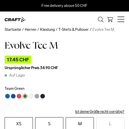
Free delivery above 50 CHF
Startseite
Herren
Kleidung
T-Shirts & Pullover
Evolve Tee M
Evolve Tee M
Outlet
17.45 CHF
Ursprünglicher Preis
34.90 CHF
Auf Lager
Team Green
Ist deine Größe nicht vorrätig?
XS
S
M
L