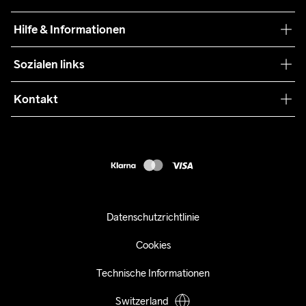
Nachhaltigkeit
Craft Care Guide
Hilfe & Informationen
Teamwear
Kaufbedingungen
Sozialen links
Zusammenarbeit
Retouren
Press
Kontakt
Kundendienst
info@craftsportswear.ch
FAQ
+41 32 841 08 36
Accessibility statement
Kauf widerrufen
Datenschutzrichtlinie
Cookies
Technische Informationen
Switzerland