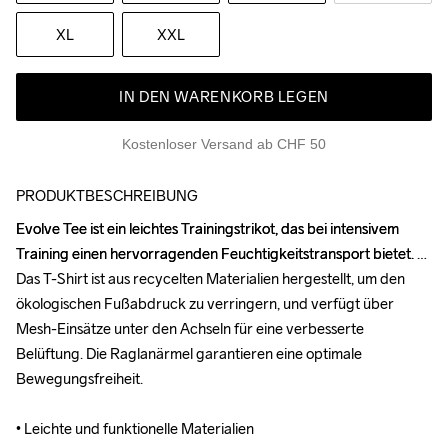
XL
XXL
IN DEN WARENKORB LEGEN
Kostenloser Versand ab CHF 50
PRODUKTBESCHREIBUNG
Evolve Tee ist ein leichtes Trainingstrikot, das bei intensivem 
Evolve Tee ist ein leichtes Trainingstrikot, das bei intensivem 
Training einen hervorragenden Feuchtigkeitstransport bietet. 
Training einen hervorragenden Feuchtigkeitstransport bietet. 
Das T-Shirt ist aus recycelten Materialien hergestellt, um den 
Das T-Shirt ist aus recycelten Materialien hergestellt, um den 
ökologischen Fußabdruck zu verringern, und verfügt über 
ökologischen Fußabdruck zu verringern, und verfügt über 
Mesh-Einsätze unter den Achseln für eine verbesserte 
Mesh-Einsätze unter den Achseln für eine verbesserte 
Belüftung. Die Raglanärmel garantieren eine optimale 
Belüftung. Die Raglanärmel garantieren eine optimale 
Bewegungsfreiheit.

Bewegungsfreiheit.

• Leichte und funktionelle Materialien

• Leichte und funktionelle Materialien
