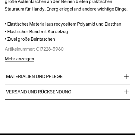
große Außentaschen an den Beinen bieten praktischen 
große Außentaschen an den Beinen bieten praktischen 
Stauraum für Handy, Energieriegel und andere wichtige Dinge.

Stauraum für Handy, Energieriegel und andere wichtige Dinge.

• Elastisches Material aus recyceltem Polyamid und Elasthan

• Elastisches Material aus recyceltem Polyamid und Elasthan

• Elastischer Bund mit Kordelzug

• Elastischer Bund mit Kordelzug

• Zwei große Beintaschen
• Zwei große Beintaschen
Artikelnummer: C17228-3960
Artikelnummer: C17228-3960
Mehr anzeigen
MATERIALIEN UND PFLEGE
75% Polyamid (recycelt), 25% Elastan
VERSAND UND RÜCKSENDUNG
Für Bestellungen unter diesem Betrag berechnen wir CHF 9.
Wir arbeiten mit DHL zusammen, die tagsüber liefern.
Bitte gib eine Adresse an, unter der du das Paket tagsüber 
entgegennehmen kannst.