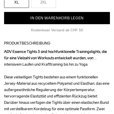
XL
2XL
IN DEN WARENKORB LEGEN
Kostenloser Versand ab CHF 50
PRODUKTBESCHREIBUNG
ADV Essence Tights 3 sind hochfunktionelle Trainingstights, die 
ADV Essence Tights 3 sind hochfunktionelle Trainingstights, die 
für eine Vielzahl von Workouts entwickelt wurden, von 
für eine Vielzahl von Workouts entwickelt wurden, von 
intensivem Laufen und Krafttraining bis hin zu Yoga.

intensivem Laufen und Krafttraining bis hin zu Yoga.

Diese vielseitigen Tights bestehen aus einem funktionellen 
Diese vielseitigen Tights bestehen aus einem funktionellen 
Jersey-Material aus recyceltem Polyamid und Elasthan, das eine 
Jersey-Material aus recyceltem Polyamid und Elasthan, das eine 
außergewöhnliche Regulierung der Körpertemperatur, 
außergewöhnliche Regulierung der Körpertemperatur, 
hervorragende Elastizität und effizienten Rückzug bietet. 
hervorragende Elastizität und effizienten Rückzug bietet. 
Darüber hinaus verfügen die Tights über einen elastischen Bund 
Darüber hinaus verfügen die Tights über einen elastischen Bund 
mit verstellbarem Kordelzug für eine optimale Passform. Zwei 
mit verstellbarem Kordelzug für eine optimale Passform. Zwei 