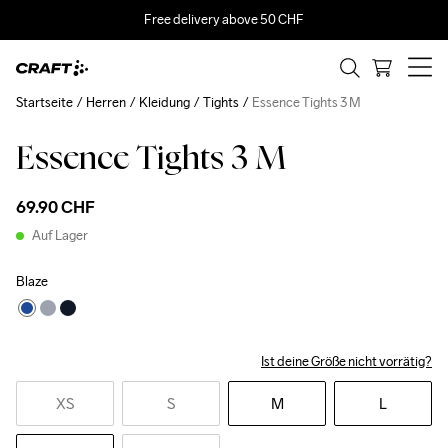
Free delivery above 50 CHF
Startseite
Herren
Kleidung
Tights
Essence Tights 3 M
Essence Tights 3 M
69.90 CHF
Auf Lager
Blaze
Ist deine Größe nicht vorrätig?
XS
S
M
L