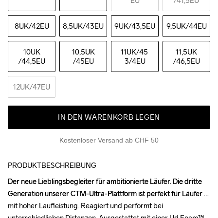
EU
/41,5EU
8UK
/42EU
8,5UK
/43EU
9UK
/43,5EU
9,5UK
/44EU
10UK
10,5UK
11UK
/45 
11,5UK
/44,5EU
/45EU
3/4EU
/46,5EU
12UK
/47EU
IN DEN WARENKORB LEGEN
Kostenloser Versand ab CHF 50
PRODUKTBESCHREIBUNG
Der neue Lieblingsbegleiter für ambitionierte Läufer. Die dritte 
Der neue Lieblingsbegleiter für ambitionierte Läufer. Die dritte 
Generation unserer CTM-Ultra-Plattform ist perfekt für Läufer 
Generation unserer CTM-Ultra-Plattform ist perfekt für Läufer 
mit hoher Laufleistung. Reagiert und performt bei 
mit hoher Laufleistung. Reagiert und performt bei 
unterschiedlichen Distanzen. Ausgestattet mit einer Ud Foam™-
unterschiedlichen Distanzen. Ausgestattet mit einer Ud Foam™-