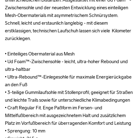
Zwischensohle und der neuesten Entwicklung eines einteiligen 
Zwischensohle und der neuesten Entwicklung eines einteiligen 
Mesh-Obermaterials mit asymmetrischem Schnürsystem. 
Mesh-Obermaterials mit asymmetrischem Schnürsystem. 
Schnell, leicht und erstaunlich langlebig - mit diesem 
Schnell, leicht und erstaunlich langlebig - mit diesem 
erstklassigen, technischen Laufschuh lassen sich viele  Kilometer 
erstklassigen, technischen Laufschuh lassen sich viele  Kilometer 
zurücklegen.

zurücklegen.

• Einteiliges Obermaterial aus Mesh

• Einteiliges Obermaterial aus Mesh

• Ud Foam™-Zwischensohle - leicht, ultra-hoher Rebound und 
• Ud Foam™-Zwischensohle - leicht, ultra-hoher Rebound und 
ultra-haltbar

ultra-haltbar

• Ultra-Rebound™-Einlegesohle für maximale Energierückgabe 
• Ultra-Rebound™-Einlegesohle für maximale Energierückgabe 
an den Fuß

an den Fuß

• 3-teilige Gummilaufsohle mit Stollenprofil, geeignet für Straßen 
• 3-teilige Gummilaufsohle mit Stollenprofil, geeignet für Straßen 
und leichte Trails sowie für unterschiedliche Klimabedingungen

und leichte Trails sowie für unterschiedliche Klimabedingungen

• Craft Regular Fit. Enge Paßform im Fersen- und 
• Craft Regular Fit. Enge Paßform im Fersen- und 
Mittelfußbereich mit ausgezeichnetem Halt und zusätzlichem 
Mittelfußbereich mit ausgezeichnetem Halt und zusätzlichem 
Platz im Vorfußbereich für überragenden Komfort und Leistung

Platz im Vorfußbereich für überragenden Komfort und Leistung

• Sprengung: 10 mm

• Sprengung: 10 mm
