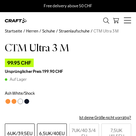
Free delivery above 50 CHF
Startseite
Herren
Schuhe
Straenlaufschuhe
CTM Ultra 3 M
CTM Ultra 3 M
Outlet
x Price
99.95 CHF
Ursprünglicher Preis
199.90 CHF
Auf Lager
Ash White/Shock
Ist deine Größe nicht vorrätig?
7UK
/40 3/4 
7,5UK
6UK
/39,5EU
6,5UK
/40EU