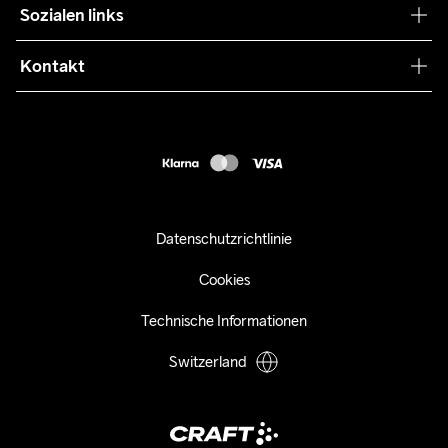
Sozialen links
Zusammenarbeit
Retouren
Press
Kontakt
Kundendienst
info@craftsportswear.ch
FAQ
+41 32 841 08 36
Accessibility statement
Kauf widerrufen
Datenschutzrichtlinie
Cookies
Technische Informationen
Switzerland