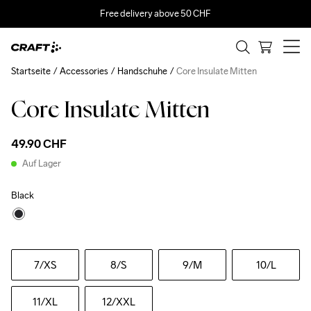
Free delivery above 50 CHF
Startseite
Accessories
Handschuhe
Core Insulate Mitten
Core Insulate Mitten
49.90 CHF
Auf Lager
Black
7
/XS
8
/S
9
/M
10
/L
11
/XL
12
/XXL