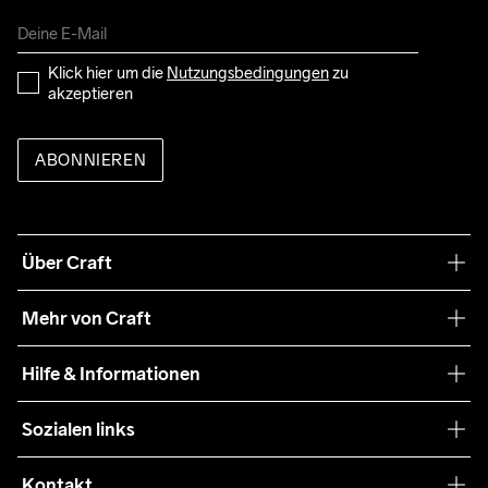
Klick hier um die 
Nutzungsbedingungen
 zu 
akzeptieren
ABONNIEREN
Über Craft
Unsere Philosophie
Mehr von Craft
Nachhaltigkeit
Craft Care Guide
Hilfe & Informationen
Teamwear
Kaufbedingungen
Sozialen links
Zusammenarbeit
Retouren
Press
Kontakt