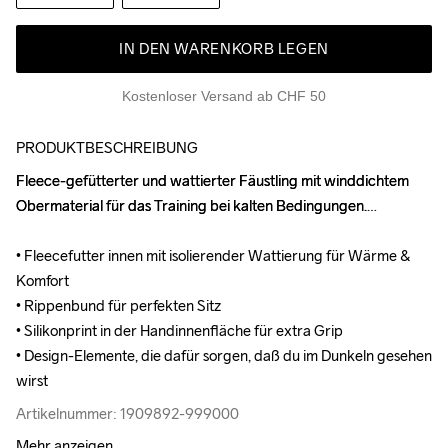
IN DEN WARENKORB LEGEN
Kostenloser Versand ab CHF 50
PRODUKTBESCHREIBUNG
Fleece-gefütterter und wattierter Fäustling mit winddichtem 
Fleece-gefütterter und wattierter Fäustling mit winddichtem 
Obermaterial für das Training bei kalten Bedingungen.

Obermaterial für das Training bei kalten Bedingungen.

• Fleecefutter innen mit isolierender Wattierung für Wärme & 
• Fleecefutter innen mit isolierender Wattierung für Wärme & 
Komfort

Komfort

• Rippenbund für perfekten Sitz

• Rippenbund für perfekten Sitz

• Silikonprint in der Handinnenfläche für extra Grip

• Silikonprint in der Handinnenfläche für extra Grip

• Design-Elemente, die dafür sorgen, daß du im Dunkeln gesehen 
• Design-Elemente, die dafür sorgen, daß du im Dunkeln gesehen 
wirst
wirst
Artikelnummer: 1909892-999000
Artikelnummer: 1909892-999000
Mehr anzeigen