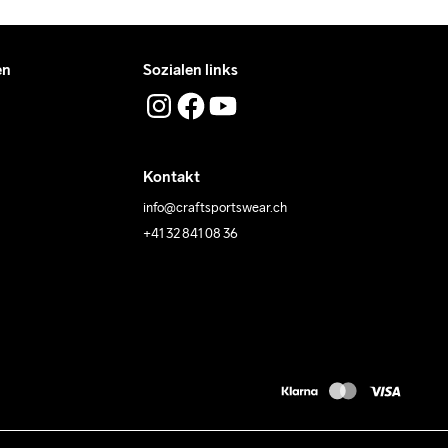
en
Sozialen links
Kontakt
info@craftsportswear.ch
+41 32 841 08 36