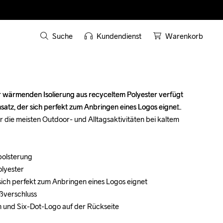
Suche
Kundendienst
Warenkorb
 wärmenden Isolierung aus recyceltem Polyester verfügt 
 wärmenden Isolierung aus recyceltem Polyester verfügt 
atz, der sich perfekt zum Anbringen eines Logos eignet. 
atz, der sich perfekt zum Anbringen eines Logos eignet. 
die meisten Outdoor- und Alltagsaktivitäten bei kaltem 
die meisten Outdoor- und Alltagsaktivitäten bei kaltem 
olsterung

olsterung

lyester

lyester

sich perfekt zum Anbringen eines Logos eignet

sich perfekt zum Anbringen eines Logos eignet

ßverschluss

ßverschluss

h und Six-Dot-Logo auf der Rückseite

h und Six-Dot-Logo auf der Rückseite
