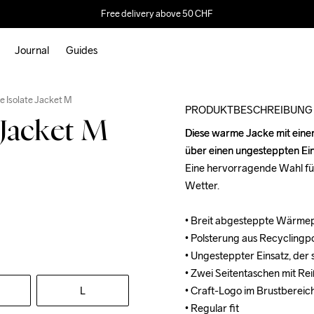
Free delivery above 50 CHF
Journal
Guides
e Isolate Jacket M
PRODUKTBESCHREIBUNG
 Jacket M
Diese warme Jacke mit einer
Diese warme Jacke mit einer
über einen ungesteppten Eins
über einen ungesteppten Eins
Eine hervorragende Wahl für 
Eine hervorragende Wahl für 
Wetter.

Wetter.

• Breit abgesteppte Wärmep
• Breit abgesteppte Wärmep
• Polsterung aus Recyclingpo
• Polsterung aus Recyclingpo
• Ungesteppter Einsatz, der 
• Ungesteppter Einsatz, der 
• Zwei Seitentaschen mit Rei
• Zwei Seitentaschen mit Rei
L
• Craft-Logo im Brustbereic
• Craft-Logo im Brustbereic
• Regular fit
• Regular fit