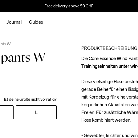
Free delivery above 50 CHF
Journal
Guides
ants W
PRODUKTBESCHREIBUNG
 pants W
Die Core Essence Wind Pants 
Die Core Essence Wind Pants 
Trainingseinheiten unter wi
Trainingseinheiten unter wi
Diese vielseitige Hose beste
Diese vielseitige Hose beste
gerade Beine für einen lässi
gerade Beine für einen lässi
mit Kordelzug für eine verste
mit Kordelzug für eine verste
Ist deine Größe nicht vorrätig?
körperlichen Aktivitäten wie
körperlichen Aktivitäten wie
L
Freien. Für zusätzliche Wär
Freien. Für zusätzliche Wär
Hose kombiniert werden.

Hose kombiniert werden.

• Gewebter, leichter und wi
• Gewebter, leichter und wi