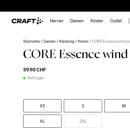
Herren
Damen
Kinder
Outlet
Startseite
Damen
Kleidung
Hosen
CORE Essence wind p
CORE Essence wind
59.90 CHF
Auf Lager
XS
S
M
XL
2XL