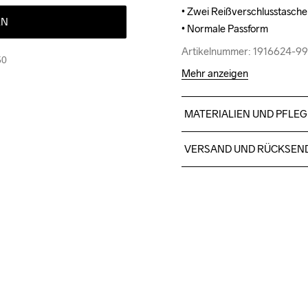
• Zwei Reißverschlusstasche
• Zwei Reißverschlusstasche
EN
• Normale Passform
• Normale Passform
Artikelnummer: 1916624-9
Artikelnummer: 1916624-9
50
Mehr anzeigen
MATERIALIEN UND PFLEG
90% Recycelter Polyester, 
VERSAND UND RÜCKSEN
Für Bestellungen unter die
Wir arbeiten mit DHL zusamm
Bitte gib eine Adresse an,