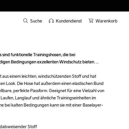
Suche
Kundendienst
Warenkorb
sind funktionelle Trainingshosen, die bei 
sind funktionelle Trainingshosen, die bei 
ndigen Bedingungen exzellenten Windschutz bieten. 

ndigen Bedingungen exzellenten Windschutz bieten. 

ht aus einem leichten, windschützenden Stoff und hat 
ht aus einem leichten, windschützenden Stoff und hat 
gen Look. Die Hose hat außerdem einen elastischen Bund 
gen Look. Die Hose hat außerdem einen elastischen Bund 
llbare, perfekte Passform. Geeignet für eine Vielzahl von 
llbare, perfekte Passform. Geeignet für eine Vielzahl von 
 Laufen, Langlauf und ähnliche Trainingseinheiten im 
 Laufen, Langlauf und ähnliche Trainingseinheiten im 
me bei kalten Bedingungen kann sie mit einer Baselayer-
me bei kalten Bedingungen kann sie mit einer Baselayer-
ndabweisender Stoff

ndabweisender Stoff
