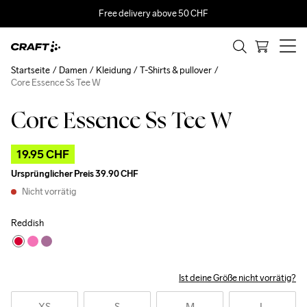
Free delivery above 50 CHF
Startseite
Damen
Kleidung
T-Shirts & pullover
Core Essence Ss Tee W
Core Essence Ss Tee W
Outlet
19.95 CHF
Ursprünglicher Preis
39.90 CHF
Nicht vorrätig
Reddish
Ist deine Größe nicht vorrätig?
XS
S
M
L