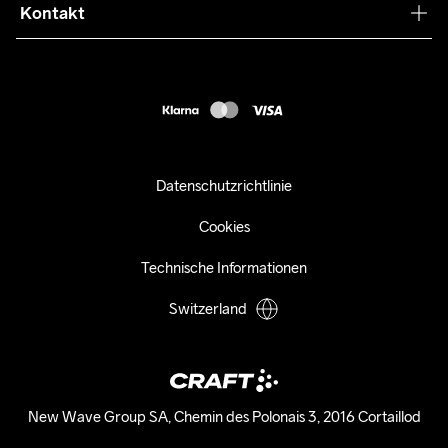
Press
Kontakt
Kundendienst
info@craftsportswear.ch
FAQ
+41 32 841 08 36
Accessibility statement
Kauf widerrufen
Datenschutzrichtlinie
Cookies
Technische Informationen
Switzerland
New Wave Group SA, Chemin des Polonais 3, 2016 Cortaillod