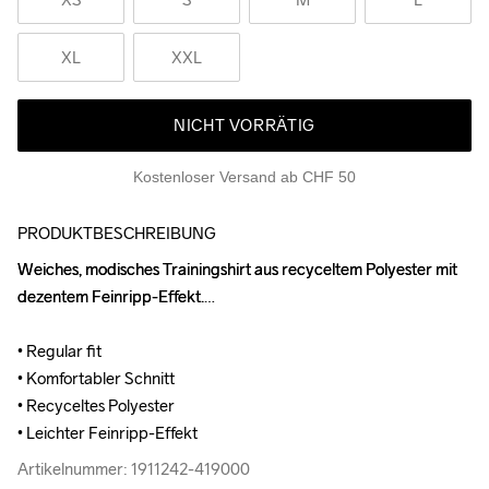
XL
XXL
NICHT VORRÄTIG
Kostenloser Versand ab CHF 50
PRODUKTBESCHREIBUNG
Weiches, modisches Trainingshirt aus recyceltem Polyester mit 
Weiches, modisches Trainingshirt aus recyceltem Polyester mit 
dezentem Feinripp-Effekt.

dezentem Feinripp-Effekt.

• Regular fit

• Regular fit

• Komfortabler Schnitt

• Komfortabler Schnitt

• Recyceltes Polyester

• Recyceltes Polyester

• Leichter Feinripp-Effekt
• Leichter Feinripp-Effekt
Artikelnummer: 1911242-419000
Artikelnummer: 1911242-419000