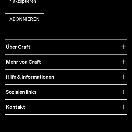
akzeptieren
ABONNIEREN
Über Craft
Unsere Philosophie
Mehr von Craft
Nachhaltigkeit
Craft Care Guide
Hilfe & Informationen
Teamwear
Kaufbedingungen
Sozialen links
Zusammenarbeit
Retouren
Press
Kontakt
Kundendienst
info@craftsportswear.ch
FAQ
+41 32 841 08 36