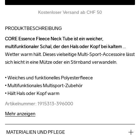
Kostenloser Versand ab CHF 50
PRODUKTBESCHREIBUNG
CORE Essence Fleece Neck Tube ist ein weicher, 
CORE Essence Fleece Neck Tube ist ein weicher, 
multifunktionaler Schal, der den Hals oder Kopf bei kaltem 
multifunktionaler Schal, der den Hals oder Kopf bei kaltem 
Wetter warm hält. Dieses vielseitige Multi-Sport-Accessoire lässt 
Wetter warm hält. Dieses vielseitige Multi-Sport-Accessoire lässt 
sich leicht in eine Mütze oder ein Stirnband verwandeln.

sich leicht in eine Mütze oder ein Stirnband verwandeln.

• Weiches und funktionelles Polyesterfleece

• Weiches und funktionelles Polyesterfleece

• Multifunktionales Multisport-Zubehör

• Multifunktionales Multisport-Zubehör

• Hält Hals oder Kopf warm
• Hält Hals oder Kopf warm
Artikelnummer: 1915313-396000
Artikelnummer: 1915313-396000
Mehr anzeigen
MATERIALIEN UND PFLEGE