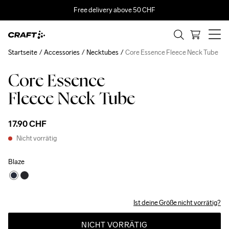
Free delivery above 50 CHF
Startseite
Accessories
Necktubes
Core Essence Fleece Neck Tube
Core Essence
Fleece Neck Tube
17.90 CHF
Nicht vorrätig
Blaze
Ist deine Größe nicht vorrätig?
NICHT VORRÄTIG