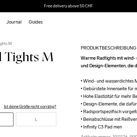
Free delivery above 50 CHF
Journal
Guides
Outlet
Recycled
ights M
PRODUKTBESCHREIBUNG
d Tights M
Warme Radtights mit wind- u
Warme Radtights mit wind- u
und Design-Elementen, die d
und Design-Elementen, die d
• Wind- und wasserdichtes M
• Wind- und wasserdichtes M
• Gebürstete Innenseite für 
• Gebürstete Innenseite für 
• Hohe Elastizität für mehr 
• Hohe Elastizität für mehr 
• Design-Elemente, die dafür
• Design-Elemente, die dafür
Ist deine Größe nicht vorrätig?
• Radsportspezifisch vorgefo
• Radsportspezifisch vorgefo
• Beinabschlüsse mit Reißver
• Beinabschlüsse mit Reißver
L
• Infinity C3 Pad men
• Infinity C3 Pad men
Artikelnummer: 1911176-9
Artikelnummer: 1911176-9