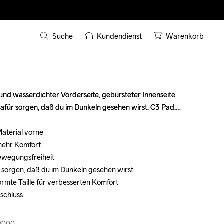
Suche
Kundendienst
Warenkorb
nd wasserdichter Vorderseite, gebürsteter Innenseite 
nd wasserdichter Vorderseite, gebürsteter Innenseite 
afür sorgen, daß du im Dunkeln gesehen wirst. C3 Pad.

afür sorgen, daß du im Dunkeln gesehen wirst. C3 Pad.

aterial vorne

aterial vorne

mehr Komfort

mehr Komfort

Bewegungsfreiheit

Bewegungsfreiheit

 sorgen, daß du im Dunkeln gesehen wirst

 sorgen, daß du im Dunkeln gesehen wirst

rmte Taille für verbesserten Komfort

rmte Taille für verbesserten Komfort

schluss

schluss

99000
99000