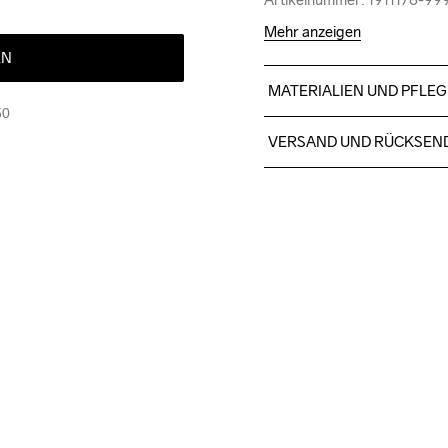
Mehr anzeigen
EN
MATERIALIEN UND PFLEG
50
Torso vorne: Oben: 100 Poly
VERSAND UND RÜCKSEN
Torso Rückseite: 87% Polye
Für Bestellungen unter die
Wir arbeiten mit DHL zusamm
Bitte gib eine Adresse an,
Do Not Bleach
Do Not Dry 
Do No
Clean