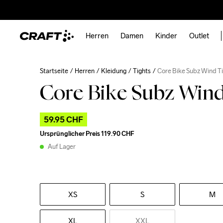
Herren
Damen
Kinder
Outlet
Startseite
Herren
Kleidung
Tights
Core Bike Subz Wind T
Core Bike Subz Win
59.95 CHF
Ursprünglicher Preis
119.90 CHF
Auf Lager
XS
S
M
XL
XXL