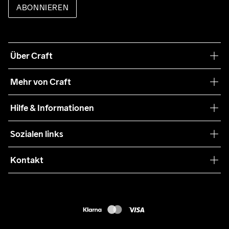
ABONNIEREN
Über Craft
Unsere Philosophie
Mehr von Craft
Nachhaltigkeit
Craft Care Guide
Hilfe & Informationen
Teamwear
Kaufbedingungen
Sozialen links
Zusammenarbeit
Retouren
Press
Kontakt
Kundendienst
info@craftsportswear.ch
FAQ
+41 32 841 08 36
Accessibility statement
Kauf widerrufen