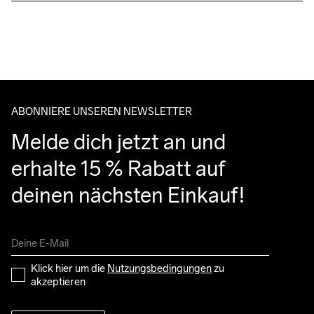
Für Bestellungen unter diesem Betrag berechnen wir CHF 9.
Wir arbeiten mit DHL zusammen, die tagsüber liefern.
Do Not Bleach
Do Not Dry 
Ironing Low 
Maschinenwäsche 
Tumble Low 
Bitte gib eine Adresse an, unter der du das Paket tagsüber 
Clean
Temp
bei 40 Grad.
Temp
entgegennehmen kannst.
ABONNIERE UNSEREN NEWSLETTER
Melde dich jetzt an und 
erhalte 15 % Rabatt auf 
deinen nächsten Einkauf!
Klick hier um die 
Nutzungsbedingungen
 zu 
akzeptieren