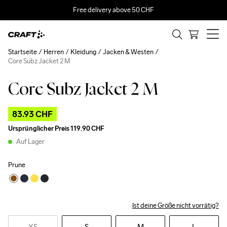
Free delivery above 50 CHF
Startseite
Herren
Kleidung
Jacken & Westen
Core Subz Jacket 2 M
Core Subz Jacket 2 M
Outlet
83.93 CHF
Ursprünglicher Preis
119.90 CHF
Auf Lager
Prune
Ist deine Größe nicht vorrätig?
XS
S
M
L