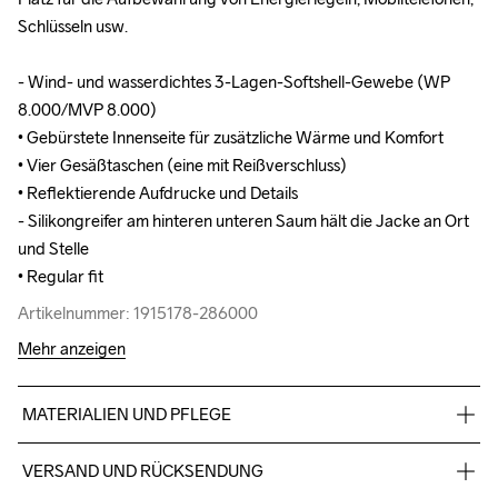
Schlüsseln usw.

Schlüsseln usw.

- Wind- und wasserdichtes 3-Lagen-Softshell-Gewebe (WP 
- Wind- und wasserdichtes 3-Lagen-Softshell-Gewebe (WP 
8.000/MVP 8.000)

8.000/MVP 8.000)

• Gebürstete Innenseite für zusätzliche Wärme und Komfort

• Gebürstete Innenseite für zusätzliche Wärme und Komfort

• Vier Gesäßtaschen (eine mit Reißverschluss) 

• Vier Gesäßtaschen (eine mit Reißverschluss) 

• Reflektierende Aufdrucke und Details

• Reflektierende Aufdrucke und Details

- Silikongreifer am hinteren unteren Saum hält die Jacke an Ort 
- Silikongreifer am hinteren unteren Saum hält die Jacke an Ort 
und Stelle

und Stelle

• Regular fit
• Regular fit
Artikelnummer: 1915178-286000
Artikelnummer: 1915178-286000
Mehr anzeigen
MATERIALIEN UND PFLEGE
100% Polyester (recycelt)
VERSAND UND RÜCKSENDUNG