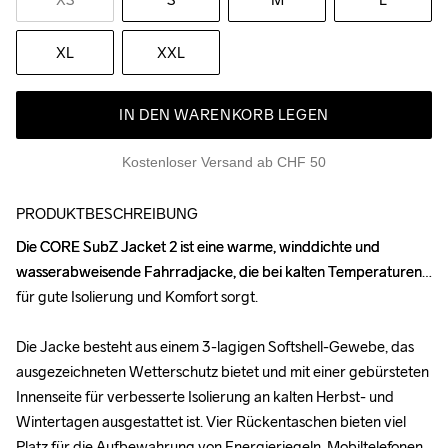
XL
XXL
IN DEN WARENKORB LEGEN
Kostenloser Versand ab CHF 50
PRODUKTBESCHREIBUNG
Die CORE SubZ Jacket 2 ist eine warme, winddichte und 
Die CORE SubZ Jacket 2 ist eine warme, winddichte und 
wasserabweisende Fahrradjacke, die bei kalten Temperaturen 
wasserabweisende Fahrradjacke, die bei kalten Temperaturen 
für gute Isolierung und Komfort sorgt. 

für gute Isolierung und Komfort sorgt. 

Die Jacke besteht aus einem 3-lagigen Softshell-Gewebe, das 
Die Jacke besteht aus einem 3-lagigen Softshell-Gewebe, das 
ausgezeichneten Wetterschutz bietet und mit einer gebürsteten 
ausgezeichneten Wetterschutz bietet und mit einer gebürsteten 
Innenseite für verbesserte Isolierung an kalten Herbst- und 
Innenseite für verbesserte Isolierung an kalten Herbst- und 
Wintertagen ausgestattet ist. Vier Rückentaschen bieten viel 
Wintertagen ausgestattet ist. Vier Rückentaschen bieten viel 
Platz für die Aufbewahrung von Energieriegeln, Mobiltelefonen, 
Platz für die Aufbewahrung von Energieriegeln, Mobiltelefonen, 