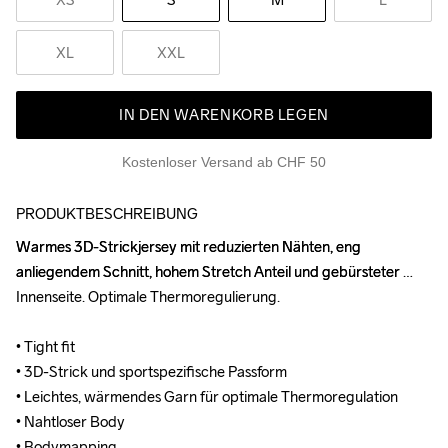
XL
XXL
IN DEN WARENKORB LEGEN
Kostenloser Versand ab CHF 50
PRODUKTBESCHREIBUNG
Warmes 3D-Strickjersey mit reduzierten Nähten, eng 
Warmes 3D-Strickjersey mit reduzierten Nähten, eng 
anliegendem Schnitt, hohem Stretch Anteil und gebürsteter 
anliegendem Schnitt, hohem Stretch Anteil und gebürsteter 
Innenseite. Optimale Thermoregulierung.

Innenseite. Optimale Thermoregulierung.

• Tight fit

• Tight fit

• 3D-Strick und sportspezifische Passform

• 3D-Strick und sportspezifische Passform

• Leichtes, wärmendes Garn für optimale Thermoregulation

• Leichtes, wärmendes Garn für optimale Thermoregulation

• Nahtloser Body

• Nahtloser Body

• Bodymapping

• Bodymapping
