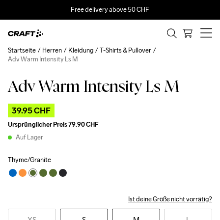
Free delivery above 50 CHF
Startseite
Herren
Kleidung
T-Shirts & Pullover
Adv Warm Intensity Ls M
Adv Warm Intensity Ls M
Outlet
39.95 CHF
Ursprünglicher Preis
79.90 CHF
Auf Lager
Thyme/Granite
Ist deine Größe nicht vorrätig?
XS
S
M
L