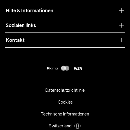
Nachhaltigkeit
Craft Care Guide
Hilfe & Informationen
Teamwear
Kaufbedingungen
Sozialen links
Zusammenarbeit
Retouren
Press
Kontakt
Kundendienst
info@craftsportswear.ch
FAQ
+41 32 841 08 36
Accessibility statement
Kauf widerrufen
Datenschutzrichtlinie
Cookies
Technische Informationen
Switzerland