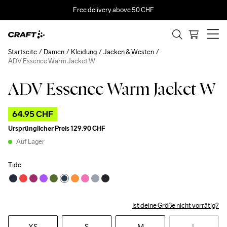
Free delivery above 50 CHF
Startseite
Damen
Kleidung
Jacken & Westen
ADV Essence Warm Jacket W
ADV Essence Warm Jacket W
Outlet
64.95 CHF
Ursprünglicher Preis
129.90 CHF
Auf Lager
Tide
Ist deine Größe nicht vorrätig?
XS
S
M
L