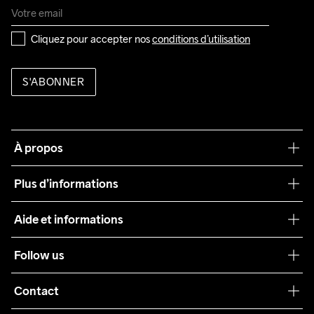
Cliquez pour accepter nos 
conditions d’utilisation
S'ABONNER
À propos
Notre philosophie
Plus d’informations
Craft Care Guide
Aide et informations
Teamwear
Service client
Follow us
Durabilité
Conditions générales
Collaborations
Contact
Retours