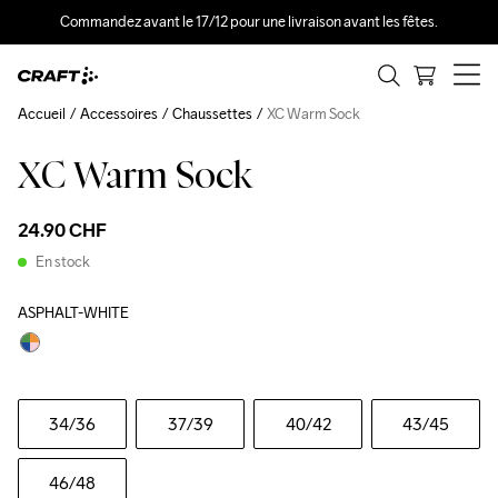
Commandez avant le 17/12 pour une livraison avant les fêtes.
Accueil
Accessoires
Chaussettes
XC Warm Sock
XC Warm Sock
Recycled
24.90 CHF
En stock
ASPHALT-WHITE
34
/36
37
/39
40
/42
43
/45
46
/48