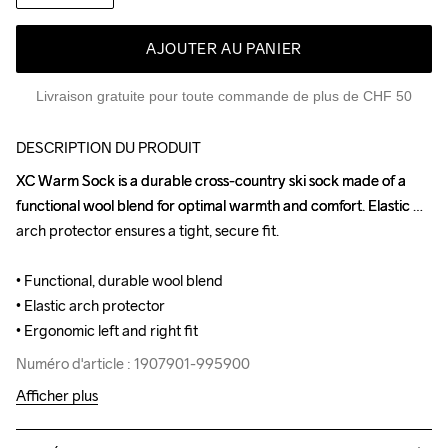
AJOUTER AU PANIER
Livraison gratuite pour toute commande de plus de CHF 50
DESCRIPTION DU PRODUIT
XC Warm Sock is a durable cross-country ski sock made of a 
XC Warm Sock is a durable cross-country ski sock made of a 
functional wool blend for optimal warmth and comfort. Elastic 
functional wool blend for optimal warmth and comfort. Elastic 
arch protector ensures a tight, secure fit.

arch protector ensures a tight, secure fit.

• Functional, durable wool blend

• Functional, durable wool blend

• Elastic arch protector

• Elastic arch protector

• Ergonomic left and right fit
• Ergonomic left and right fit
Numéro d'article : 1907901-995900
Numéro d'article : 1907901-995900
Afficher plus