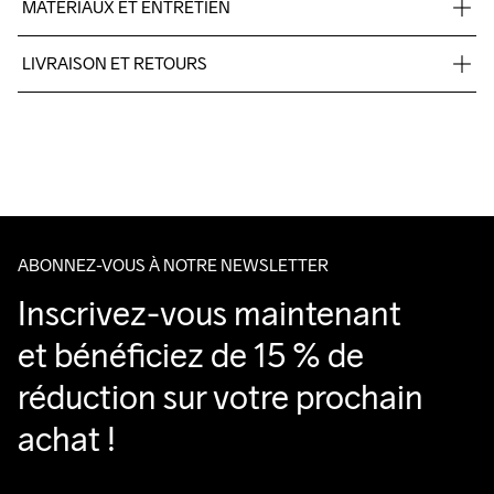
MATÉRIAUX ET ENTRETIEN
48% Polyamide 35% Polyester 15% Wool 2% Elastane
LIVRAISON ET RETOURS
Pour les commandes inférieures, nous facturons CHF 9.
Nous faisons appel à DHL qui livre pendant la journée.
Veillez à choisir une adresse où vous recevrez le colis.
ABONNEZ-VOUS À NOTRE NEWSLETTER
Inscrivez-vous maintenant 
et bénéficiez de 15 % de 
réduction sur votre prochain 
achat !