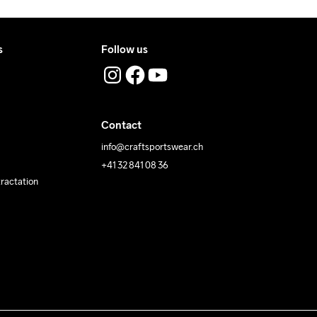
s
Follow us
Contact
info@craftsportswear.ch
+41 32 841 08 36
tractation