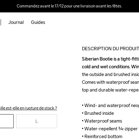
Commandez avant le 17/12 pour une livraison avant les fêtes.
Journal
Guides
Outlet
DESCRIPTION DU PRODUI
Siberian Bootie is a tight-fi
Siberian Bootie is a tight-fi
cold and wet conditions. Wi
cold and wet conditions. Wi
the outside and brushed insid
the outside and brushed insid
Comes with waterproof seams,
Comes with waterproof seams,
top and durable water-repel
top and durable water-repel
• Wind- and waterproof neo
• Wind- and waterproof neo
ille est-elle en rupture de stock ?
• Brushed inside

• Brushed inside

• Waterproof seams

• Waterproof seams

L
• Water-repellent ¾-zipper

• Water-repellent ¾-zipper

• Reinforced bottom
• Reinforced bottom