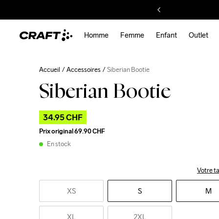
Homme
Femme
Enfant
Outlet
Accueil
Accessoires
Siberian Bootie
Siberian Bootie
34.95 CHF
Prix original
69.90 CHF
En stock
Votre ta
XS
S
M
XL
2XL