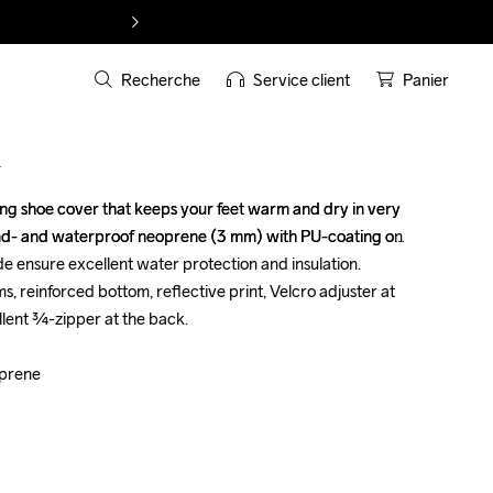
Recherche
Service client
Panier
T
tting shoe cover that keeps your feet warm and dry in very 
tting shoe cover that keeps your feet warm and dry in very 
nd- and waterproof neoprene (3 mm) with PU-coating on 
nd- and waterproof neoprene (3 mm) with PU-coating on 
e ensure excellent water protection and insulation. 
e ensure excellent water protection and insulation. 
 reinforced bottom, reflective print, Velcro adjuster at 
 reinforced bottom, reflective print, Velcro adjuster at 
lent ¾-zipper at the back.

lent ¾-zipper at the back.

prene

prene
