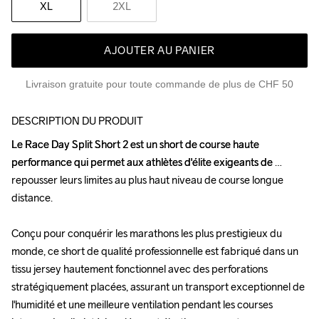
XL
2XL
AJOUTER AU PANIER
Livraison gratuite pour toute commande de plus de CHF 50
DESCRIPTION DU PRODUIT
Le Race Day Split Short 2 est un short de course haute 
Le Race Day Split Short 2 est un short de course haute 
performance qui permet aux athlètes d'élite exigeants de 
performance qui permet aux athlètes d'élite exigeants de 
repousser leurs limites au plus haut niveau de course longue 
repousser leurs limites au plus haut niveau de course longue 
distance.

distance.

Conçu pour conquérir les marathons les plus prestigieux du 
Conçu pour conquérir les marathons les plus prestigieux du 
monde, ce short de qualité professionnelle est fabriqué dans un 
monde, ce short de qualité professionnelle est fabriqué dans un 
tissu jersey hautement fonctionnel avec des perforations 
tissu jersey hautement fonctionnel avec des perforations 
stratégiquement placées, assurant un transport exceptionnel de 
stratégiquement placées, assurant un transport exceptionnel de 
l'humidité et une meilleure ventilation pendant les courses 
l'humidité et une meilleure ventilation pendant les courses 