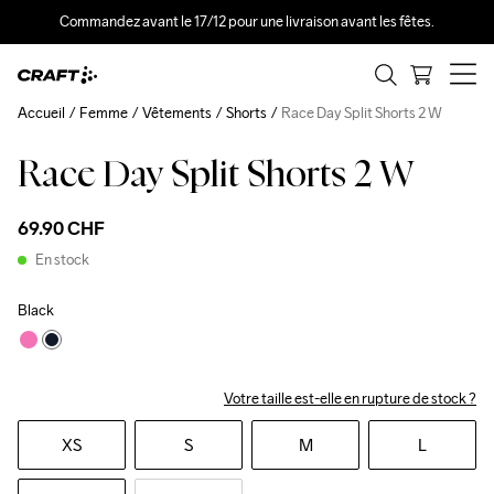
Commandez avant le 17/12 pour une livraison avant les fêtes.
Accueil
Femme
Vêtements
Shorts
Race Day Split Shorts 2 W
Race Day Split Shorts 2 W
69.90 CHF
En stock
Black
Votre taille est-elle en rupture de stock ?
XS
S
M
L