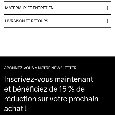
MATÉRIAUX ET ENTRETIEN
90% Polyester recyclé

LIVRAISON ET RETOURS
10% Élasthanne
Pour les commandes inférieures, nous facturons CHF 9.
Nous faisons appel à DHL qui livre pendant la journée.
Veillez à choisir une adresse où vous recevrez le colis.
ABONNEZ-VOUS À NOTRE NEWSLETTER
Inscrivez-vous maintenant 
et bénéficiez de 15 % de 
réduction sur votre prochain 
achat !