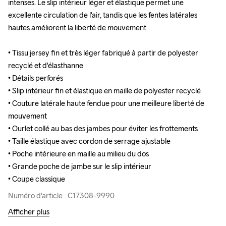
intenses. Le slip intérieur léger et élastique permet une 
intenses. Le slip intérieur léger et élastique permet une 
excellente circulation de l'air, tandis que les fentes latérales 
excellente circulation de l'air, tandis que les fentes latérales 
hautes améliorent la liberté de mouvement.

hautes améliorent la liberté de mouvement.

• Tissu jersey fin et très léger fabriqué à partir de polyester 
• Tissu jersey fin et très léger fabriqué à partir de polyester 
recyclé et d'élasthanne

recyclé et d'élasthanne

• Détails perforés

• Détails perforés

• Slip intérieur fin et élastique en maille de polyester recyclé

• Slip intérieur fin et élastique en maille de polyester recyclé

• Couture latérale haute fendue pour une meilleure liberté de 
• Couture latérale haute fendue pour une meilleure liberté de 
mouvement

mouvement

• Ourlet collé au bas des jambes pour éviter les frottements

• Ourlet collé au bas des jambes pour éviter les frottements

• Taille élastique avec cordon de serrage ajustable 

• Taille élastique avec cordon de serrage ajustable 

• Poche intérieure en maille au milieu du dos 

• Poche intérieure en maille au milieu du dos 

• Grande poche de jambe sur le slip intérieur

• Grande poche de jambe sur le slip intérieur

• Coupe classique
• Coupe classique
Numéro d'article : C17308-9990
Numéro d'article : C17308-9990
Afficher plus