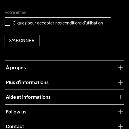
Cliquez pour accepter nos 
conditions d’utilisation
S'ABONNER
À propos
Notre philosophie
Plus d’informations
Craft Care Guide
Aide et informations
Teamwear
Service client
Follow us
Durabilité
Conditions générales
Collaborations
Contact